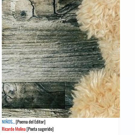
[Poema
del
Editor]
Esdras
Parra
[Poeta
sugerido]
NIÑOS…
[Poema del Editor]
Ricardo Molina
[Poeta sugerido]