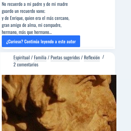
No recuerdo a mi padre y de mi madre
guardo un recuerdo vano;
y de Enrique, quien era el más cercano,
gran amigo de alma, mi compadre,
hermano, más que hermano...
¿Curioso? Continúa leyendo a este autor
EN
MEMORIA
[Poema
Espiritual
/
Familia
/
Poetas sugeridos
/
Reflexión
del
2 comentarios
Editor]
Julio
Aumente
[Poeta
sugerido]