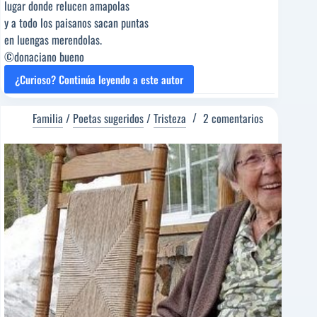
lugar donde relucen amapolas
y a todo los paisanos sacan puntas
en luengas merendolas.
©donaciano bueno
¿Curioso? Continúa leyendo a este autor
UN
PUEBLO
DE
Familia
/
Poetas sugeridos
/
Tristeza
2 comentarios
TIERRAS
SIN
PREGUNTAS
[Poema
del
Editor]
Adolfo
Burriel
Borque
[Poeta
sugerido]