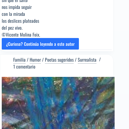
sin que el salto
nos impida seguir
con la mirada
los deslices plateados
del pez vivo.
©Vicente Molina Foix.
¿Curioso? Continúa leyendo a este autor
UN
SONETO
PARA
Familia
/
Humor
/
Poetas sugeridos
/
Surrealista
GENITO
1 comentario
[Poema
del
Editor]
Vicente
Molina
Foix
[Poeta
sugerido]