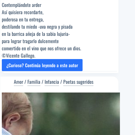
Contemplándote arder
Así quisiera recordarte,
poderosa en tu entrega,
destilando tu miedo -uva negra y pisada
en la barrica añeja de la sabia lujuria-
para lograr tragarlo dulcemente
convertido en el vino que nos ofrece un dios.
©Vicente Gallego.
¿Curioso? Continúa leyendo a este autor
LA
VIDA
BIEN
Amor
/
Familia
/
Infancia
/
Poetas sugeridos
MERECE
LA
PENA
[Poema
del
Editor]
Vicente
Gallego