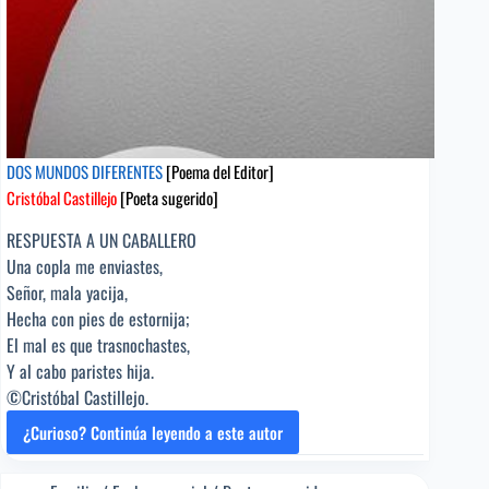
DOS MUNDOS DIFERENTES
[Poema del Editor]
Cristóbal Castillejo
[Poeta sugerido]
RESPUESTA A UN CABALLERO
Una copla me enviastes,
Señor, mala yacija,
Hecha con pies de estornija;
El mal es que trasnochastes,
Y al cabo paristes hija.
©Cristóbal Castillejo.
¿Curioso? Continúa leyendo a este autor
DOS
MUNDOS