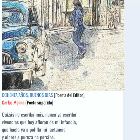
la
Torre
[Poeta
sugerido]
OCHENTA AÑOS, BUENOS DÍAS
[Poema del Editor]
Carlos Molina
[Poeta sugerido]
Quizás no escriba más, nunca ya escriba
vivencias que hoy afloran de mi infancia,
que huela ya a polilla mi lactancia
y olores a pureza no perciba.