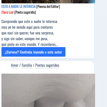
ESTO A NADIE LE INTERESA
[Poema del Editor]
Clara Lair
[Poeta sugerido]
Comprendo que esto a nadie le interesa
mas yo he venido aquí para contaros
que nací sin querer, fue una sorpresa,
y sigo sin saber, aunque me pesa,
qué pinto en este mundo. Y recordaros...
¿Curioso? Continúa leyendo a este autor
ESTO
A
NADIE
Amor
/
Familia
/
Poetas sugeridos
LE
INTERESA
[Poema
del
Editor]
Clara
Lair
[Poeta