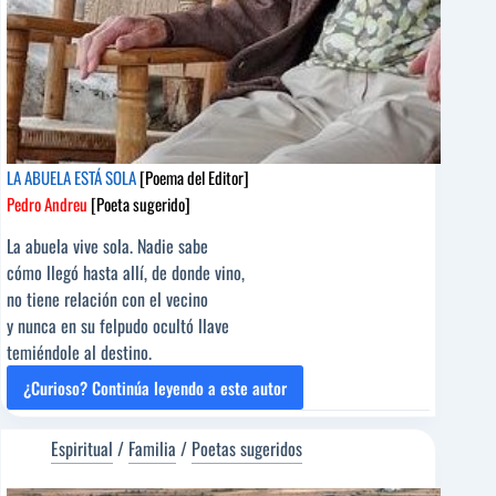
LA ABUELA ESTÁ SOLA
[Poema del Editor]
Pedro Andreu
[Poeta sugerido]
La abuela vive sola. Nadie sabe
cómo llegó hasta allí, de donde vino,
no tiene relación con el vecino
y nunca en su felpudo ocultó llave
temiéndole al destino.
¿Curioso? Continúa leyendo a este autor
LA
ABUELA
ESTÁ
Espiritual
/
Familia
/
Poetas sugeridos
SOLA
[Poema