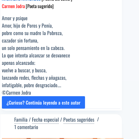
Carmen Jodra
[Poeta sugerido]
Amor y psique
Amor, hijo de Poros y Penía,
pobre como su madre la Pobreza,
cazador sin fortuna,
un solo pensamiento en la cabeza.
Lo que intenta alcanzar se desvanece
apenas alcanzado;
vuelve a buscar, y busca,
lanzando redes, flechas y añagazas,
infatigable, pobre desgraciado....
©Carmen Jodra
¿Curioso? Continúa leyendo a este autor
AÑORADAS
NAVIDADES
[Poema
Familia
/
Fecha especial
/
Poetas sugeridos
del
1 comentario
Editor]