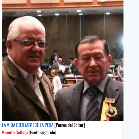
Carmen
Jodra
[Poeta
sugerido]
LA VIDA BIEN MERECE LA PENA
[Poema del Editor]
Vicente Gallego
[Poeta sugerido]