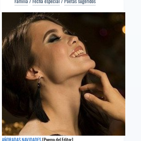
DIFERENTES
Familia
/
Fecha especial
/
Poetas sugeridos
[Poema
del
Editor]
Cristóbal
Castillejo
[Poeta
sugerido]
AÑORADAS NAVIDADES
[Poema del Editor]