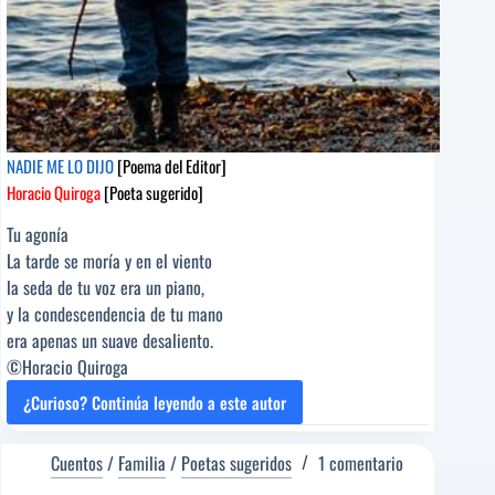
NADIE ME LO DIJO
[Poema del Editor]
Horacio Quiroga
[Poeta sugerido]
Tu agonía
La tarde se moría y en el viento
la seda de tu voz era un piano,
y la condescendencia de tu mano
era apenas un suave desaliento.
©Horacio Quiroga
¿Curioso? Continúa leyendo a este autor
NADIE
ME
LO
Cuentos
/
Familia
/
Poetas sugeridos
1 comentario
DIJO