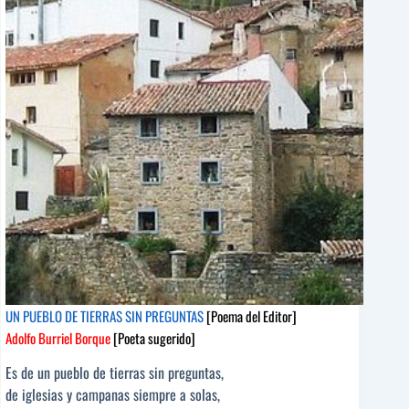
del
Editor]
Pureza
Canelo
[Poeta
sugerido]
UN PUEBLO DE TIERRAS SIN PREGUNTAS
[Poema del Editor]
Adolfo Burriel Borque
[Poeta sugerido]
Es de un pueblo de tierras sin preguntas,
de iglesias y campanas siempre a solas,