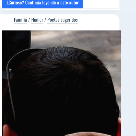
¿Curioso? Continúa leyendo a este autor
TE
VEO,
MADRE…
Familia
/
Humor
/
Poetas sugeridos
[Poema
del
Editor]
Emily
Roberts
[Poeta
sugerido]