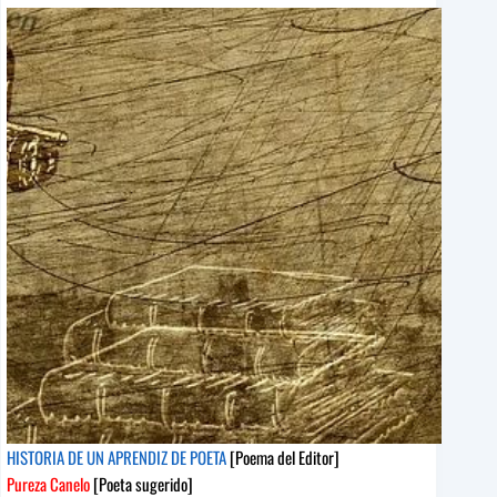
[Poema
del
Editor]
Horacio
Quiroga
[Poeta
sugerido]
HISTORIA DE UN APRENDIZ DE POETA
[Poema del Editor]
Pureza Canelo
[Poeta sugerido]