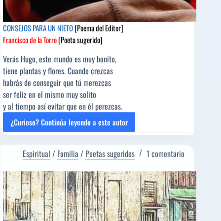
CONSEJOS PARA UN NIETO
[Poema del Editor]
Francisco de la Torre
[Poeta sugerido]
Verás Hugo, este mundo es muy bonito,
tiene plantas y flores. Cuando crezcas
habrás de conseguir que tú merezcas
ser feliz en el mismo muy solito
y al tiempo así evitar que en él perezcas.
¿Curioso? Continúa leyendo a este autor
CONSEJOS
PARA
UN
Espiritual
/
Familia
/
Poetas sugeridos
1 comentario
NIETO
[Poema
del
Editor]
Francisco
de