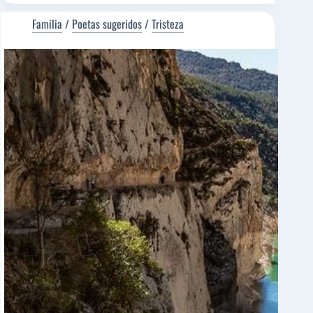
ETAPAS
DE
Familia
/
Poetas sugeridos
/
Tristeza
LA
VIDA
[Poema
del
Editor]
Javier
Alcibar
[Poeta
sugerido]