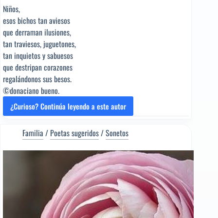
Niños,
esos bichos tan aviesos
que derraman ilusiones,
tan traviesos, juguetones,
tan inquietos y sabuesos
que destripan corazones
regalándonos sus besos.
©donaciano bueno.
¿Curioso? Continúa leyendo a este autor
NIÑOS…
[Poema
del
Familia
/
Poetas sugeridos
/
Sonetos
Editor]
Ricardo
Molina
[Poeta
sugerido]