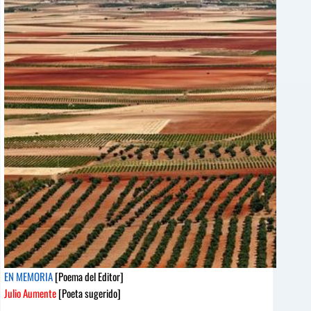
del
Editor]
Pedro
Andreu
[Poeta
sugerido]
EN MEMORIA
[Poema del Editor]
Julio Aumente
[Poeta sugerido]