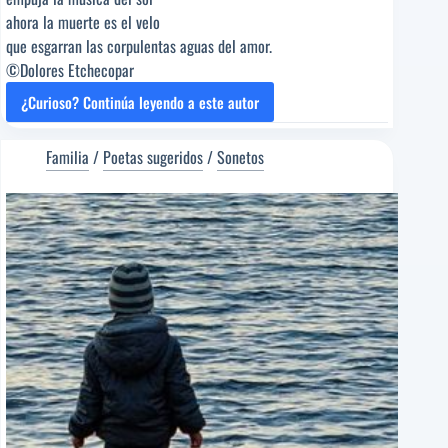
ahora la muerte es el velo
que esgarran las corpulentas aguas del amor.
©Dolores Etchecopar
¿Curioso? Continúa leyendo a este autor
HUGO
EN
CIERNES
Familia
/
Poetas sugeridos
/
Sonetos
[Poema
del
Editor]
Dolores
Etchecopar
[Poeta
sugerido]