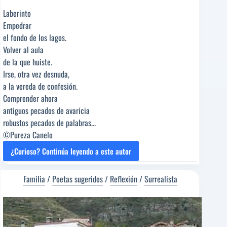
Laberinto
Empedrar
el fondo de los lagos.
Volver al aula
de la que huiste.
Irse, otra vez desnuda,
a la vereda de confesión.
Comprender ahora
antiguos pecados de avaricia
robustos pecados de palabras...
©Pureza Canelo
¿Curioso? Continúa leyendo a este autor
HISTORIA
DE
UN
Familia
/
Poetas sugeridos
/
Reflexión
/
Surrealista
APRENDIZ
DE
POETA
[Poema