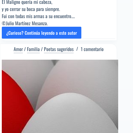
El Maligno quería mi cabeza,
y yo cerrar su boca para siempre.
Fui con todas mis armas a su encuentro....
©Julio Martínez Mesanza.
¿Curioso? Continúa leyendo a este autor
UN
SIMPLE
GARABATO
Amor
/
Familia
/
Poetas sugeridos
1 comentario
[Poema
del
Editor]
Julio
Martínez
Mesanza
[Poeta
sugerido]