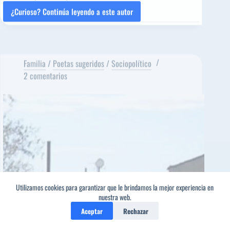
¿Curioso? Continúa leyendo a este autor
OCHENTA
AÑOS,
BUENOS
Familia
/
Poetas sugeridos
/
Sociopolítico
DÍAS
2 comentarios
[Poema
del
Editor]
Carlos
Molina
[Poeta
sugerido]
Utilizamos cookies para garantizar que le brindamos la mejor experiencia en
nuestra web.
Aceptar
Rechazar