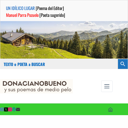
UN IDÍLICO LUGAR
[Poema del Editor]
Manuel Parra Pozuelo
[Poeta sugerido]
Buscar:
Botón
Saltar
...sus
al
poemas de
contenido
medio pelo
y poetas
sugeridos