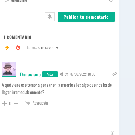
e
i
e
*
l
b
*
s
i
t
e
1
COMENTARIO
El más nuevo
Donaciano
07/03/2022 10:50
Autor
A qué viene ese temor a pensar en la muerte si es algo que nos ha de
llegar irremediablemente?
Respuesta
0