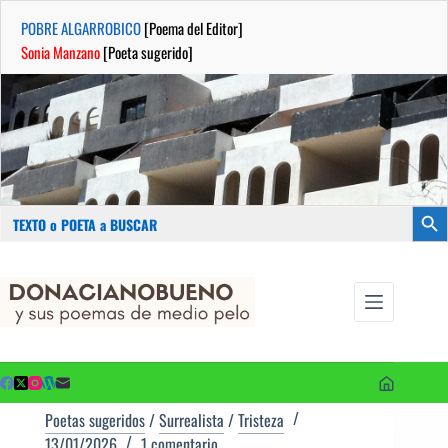
POBRE ALGARROBICO
[Poema del Editor]
Sonia Manzano
[Poeta sugerido]
Buscar:
Botón
Saltar
...sus
al
poemas de
contenido
medio pelo
y poetas
sugeridos
Poetas sugeridos
/
Surrealista
/
Tristeza
13/01/2026
1 comentario