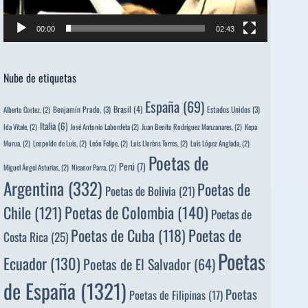
00:00
02:43
Nube de etiquetas
España
(69)
Brasil
(4)
Benjamín Prado,
(3)
Estados Unidos
(3)
Alberto Cortez,
(2)
Italia
(6)
Ida Vitale,
(2)
José Antonio Labordeta
(2)
Juan Benito Rodríguez Manzanares,
(2)
Kepa
Murua,
(2)
Leopoldo de Luis,
(2)
León Felipe,
(2)
Luis Llorèns Torres,
(2)
Luis López Anglada,
(2)
Poetas de
Perú
(7)
Miguel Ángel Asturias,
(2)
Nicanor Parra,
(2)
Argentina
(332)
Poetas de
Poetas de Bolivia
(21)
Poetas de Colombia
(140)
Chile
(121)
Poetas de
Poetas de
Poetas de Cuba
(118)
Costa Rica
(25)
Poetas
Ecuador
(130)
Poetas de El Salvador
(64)
de España
(1321)
Poetas
Poetas de Filipinas
(17)