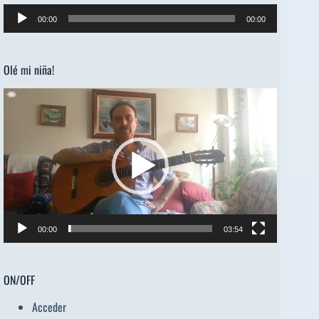
Reproductor
00:00
00:00
de
audio
Olé mi niña!
Reproductor
de
vídeo
00:00
03:54
ON/OFF
Acceder