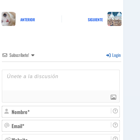
ANTERIOR
SIGUIENTE
Subscríbete!
Login
N
o
m
E
b
m
r
a
W