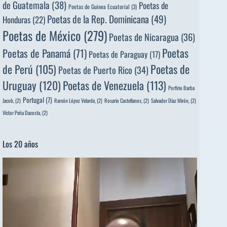
de Guatemala
(38)
Poetas de
Poetas de Guinea Ecuatorial
(3)
Poetas de la Rep. Dominicana
(49)
Honduras
(22)
Poetas de México
(279)
Poetas de Nicaragua
(36)
Poetas
Poetas de Panamá
(71)
Poetas de Paraguay
(17)
de Perú
(105)
Poetas de
Poetas de Puerto Rico
(34)
Uruguay
(120)
Poetas de Venezuela
(113)
Porfirio Barba
Portugal
(7)
Jacob,
(2)
Ramón López Velarde,
(2)
Rosario Castellanos,
(2)
Salvador Díaz Mirón,
(2)
Víctor Peña Dacosta,
(2)
Los 20 años
Reproductor
de
vídeo