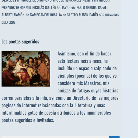
Nicanor Parra
NICOLÁS
OCTAVIO PAZ
RAFAEL
NICOLÁS GUILLÉN
PABLO NERUDA
FERNÁNDEZ DE MORATÍN
ALBERTI
RAMÓN de CAMPOAMOR
RUBÉN DARÍO
ROSALÍA de CASTRO
SOR JUANA INÉS
DE LA CRUZ
Los poetas sugeridos
Asimismo, con el fin de hacer
esta lectura más amena, he
incluído un espacio salpicado de
ejemplos (poemas) de los que yo
considero mis Maestros, mis
amigos de fatigas cuyas historias
corren paralelas a la mía, así como un Directorio de las mejores
páginas de internet relacionadas con la Literatura y unas
interminables gotas de poesía atribuidos a los
innumerables
poetas sugeridos
e invitados.
Buscar: