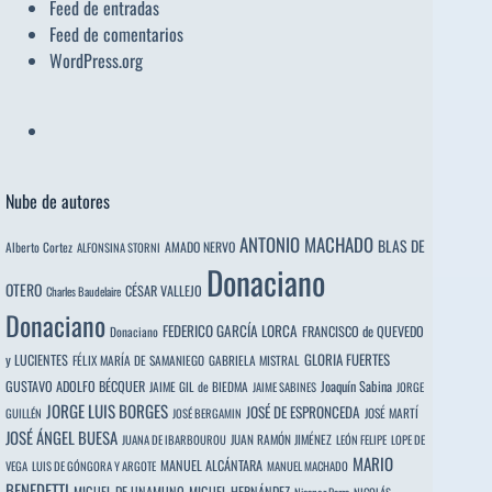
Feed de entradas
Feed de comentarios
WordPress.org
Nube de autores
ANTONIO MACHADO
BLAS DE
Alberto Cortez
AMADO NERVO
ALFONSINA STORNI
Donaciano
OTERO
CÉSAR VALLEJO
Charles Baudelaire
Donaciano
FEDERICO GARCÍA LORCA
FRANCISCO de QUEVEDO
Donaciano
y LUCIENTES
GLORIA FUERTES
FÉLIX MARÍA DE SAMANIEGO
GABRIELA MISTRAL
GUSTAVO ADOLFO BÉCQUER
Joaquín Sabina
JAIME GIL de BIEDMA
JAIME SABINES
JORGE
JORGE LUIS BORGES
JOSÉ DE ESPRONCEDA
JOSÉ MARTÍ
GUILLÉN
JOSÉ BERGAMIN
JOSÉ ÁNGEL BUESA
JUAN RAMÓN JIMÉNEZ
JUANA DE IBARBOUROU
LEÓN FELIPE
LOPE DE
MARIO
MANUEL ALCÁNTARA
VEGA
LUIS DE GÓNGORA Y ARGOTE
MANUEL MACHADO
BENEDETTI
MIGUEL DE UNAMUNO
MIGUEL HERNÁNDEZ