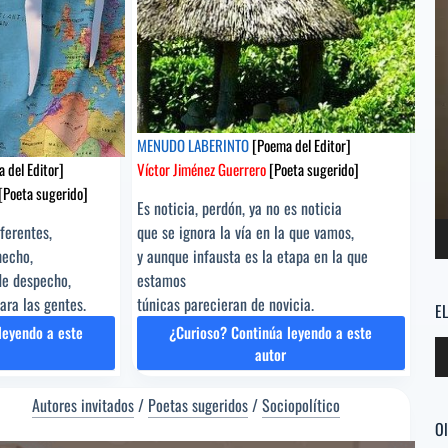
MENUDO LABERINTO
[Poema del Editor]
 del Editor]
Víctor Jiménez Guerrero
[Poeta sugerido]
[Poeta sugerido]
Es noticia, perdón, ya no es noticia
ferentes,
que se ignora la vía en la que vamos,
hecho,
y aunque infausta es la etapa en la que
de despecho,
estamos
ra las gentes.
túnicas parecieran de novicia.
E
leyendo a este
¿Curioso? Continúa leyendo a este
Re
MENUDO
autor
d
LA
LABERINTO
au
UCACIÓN
[Poema
Autores invitados
/
Poetas sugeridos
/
Sociopolítico
oema
del
Ol
Editor]