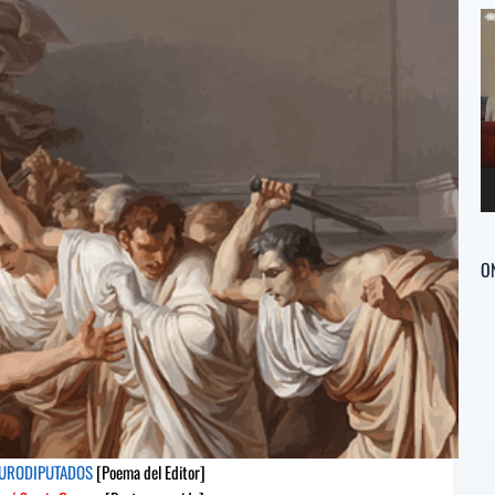
tor]
Víctor
Re
tiago
Jiménez
d
uizola
Guerrero
ví
lgado
[Poeta
eta
sugerido]
erido]
O
URODIPUTADOS
[Poema del Editor]