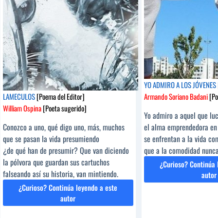
YO ADMIRO A LOS JÓVENES
LAMECULOS
[Poema del Editor]
Armando Soriano Badani
[Po
William Ospina
[Poeta sugerido]
Yo admiro a aquel que luc
Conozco a uno, qué digo uno, más, muchos
el alma emprendedora en
que se pasan la vida presumiendo
se enfrentan a la vida co
¿de qué han de presumir? Que van diciendo
que a la comodidad nunca
la pólvora que guardan sus cartuchos
¿Curioso? Continúa 
falseando así su historia, van mintiendo.
YO
autor
AD
¿Curioso? Continúa leyendo a este
A
LAMECULOS
autor
LO
[Poema
JÓ