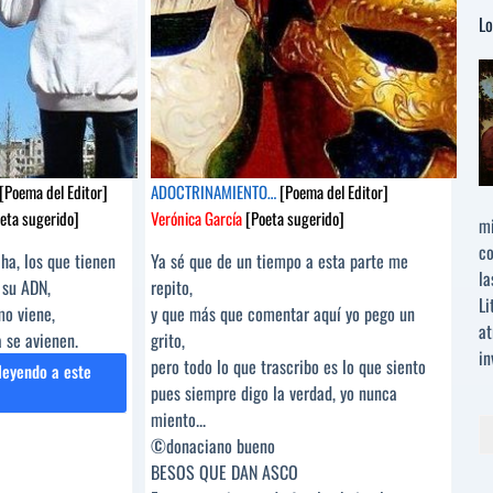
Lo
[Poema del Editor]
ADOCTRINAMIENTO…
[Poema del Editor]
eta sugerido]
Verónica García
[Poeta sugerido]
mi
co
ha, los que tienen
Ya sé que de un tiempo a esta parte me
la
 su ADN,
repito,
Li
mo viene,
y que más que comentar aquí yo pego un
at
 se avienen.
grito,
in
pero todo lo que trascribo es lo que siento
leyendo a este
pues siempre digo la verdad, yo nunca
MIRO
miento...
Bu
©donaciano bueno
S
BESOS QUE DAN ASCO
VENES