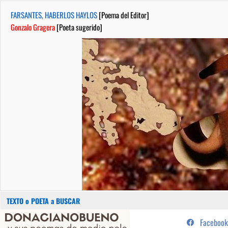
FARSANTES, HABERLOS HAYLOS
[Poema del Editor]
Gonzalo Gragera
[Poeta sugerido]
Buscar:
Saltar
...sus poemas de medio pelo y
Facebook
al