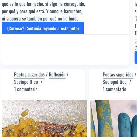
qué es lo que ha hecho, si algo ha conseguido,
l
por qué y para qué está. Y aunque barrunten,
s
ni siquiera sé también por qué no ha huido.
©
T
¿Curioso? Continúa leyendo a este autor
YO
T
NO
a
LE
©
RECONOZCO
[Poema
del
Editor]
Poetas sugeridos
/
Reflexión
/
Poetas sugeridos
Ramón
Sociopolítico
Sociopolítico
Cote
1 comentario
1 comentario
Baraibar
[Poeta
sugerido]