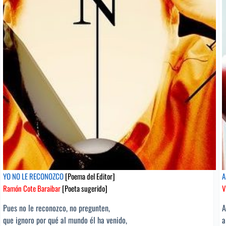
YO NO LE RECONOZCO
[Poema del Editor]
A
Ramón Cote Baraibar
[Poeta sugerido]
V
Pues no le reconozco, no pregunten,
A
que ignoro por qué al mundo él ha venido,
a