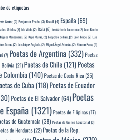
be de etiquetas
España
(69)
Brasil
(4)
Benjamín Prado,
(3)
erto Cortez,
(2)
Italia
(6)
tados Unidos
(3)
Ida Vitale,
(2)
José Antonio Labordeta
(2)
Juan Benito
ríguez Manzanares,
(2)
Kepa Murua,
(2)
Leopoldo de Luis,
(2)
León Felipe,
(2)
Luis
rèns Torres,
(2)
Luis López Anglada,
(2)
Miguel Ángel Asturias,
(2)
Nicanor Parra,
(2)
Poetas de Argentina
(332)
Poetas
rú
(7)
Poetas
Poetas de Chile
(121)
 Bolivia
(21)
e Colombia
(140)
Poetas de Costa Rica
(25)
Poetas de Ecuador
oetas de Cuba
(118)
Poetas
130)
Poetas de El Salvador
(64)
e España
(1321)
Poetas de Filipinas
(17)
oetas de Guatemala
(38)
Poetas de Guinea Ecuatorial
(3)
Poetas de la Rep.
oetas de Honduras
(22)