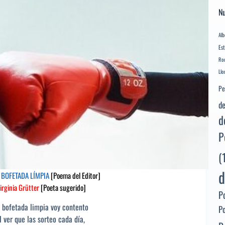
Nu
Alb
Es
Rod
Llo
Pe
de
d
P
(
d
 BOFETADA LÍMPIA
[Poema del Editor]
irginia Grütter
[Poeta sugerido]
P
 bofetada limpia voy contento
P
l ver que las sorteo cada día,