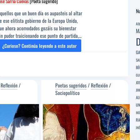
osé Sarria Cuevas
[Poeta sugerido]
Nu
quellos que un buen día os aupasteis al altar
e ese elitista gobierno de la Europa Unida,
Al
ue ahora acomodados gozáis su bienestar
M
in pudor traicionando ese punto de partida,...
D
¿Curioso? Continúa leyendo a este autor
EURODIPUTADOS
GA
[Poema
SA
del
BÉ
Editor]
José
GU
Sarria
JO
/
Reflexión
/
Poetas sugeridos
/
Reflexión
/
Cuevas
JI
Sociopolítico
[Poeta
AL
sugerido]
U
MO
RA
INÉ