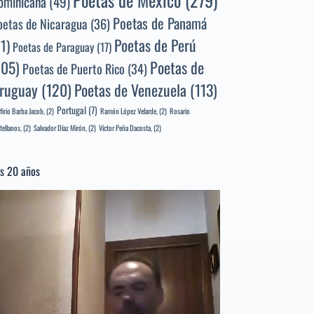
Poetas de México
(279)
ominicana
(49)
Poetas de Panamá
oetas de Nicaragua
(36)
Poetas de Perú
71)
Poetas de Paraguay
(17)
105)
Poetas de
Poetas de Puerto Rico
(34)
ruguay
(120)
Poetas de Venezuela
(113)
Portugal
(7)
firio Barba Jacob,
(2)
Ramón López Velarde,
(2)
Rosario
tellanos,
(2)
Salvador Díaz Mirón,
(2)
Víctor Peña Dacosta,
(2)
s 20 años
productor
e
deo