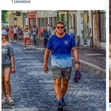
1 comentario
Editor]
Edi
Sor
San
Ana
Ang
de
De
San
[Po
Bartolomé
sug
[Poeta
sugerido]
E