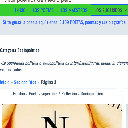
contenido
INICIO
LOS POETAS
LOS MAESTROS
LOS SUGERIDOS
Si te gusta la poesía aquí tienes
3,109
POETAS, poemas y sus biografías.
Categoría
Sociopolítico
«La sociología política o sociopolítica es interdisciplinaria, donde la cienci
y/o invitados.
Inicio
»
Sociopolítico
»
Página 3
Perdón
/
Poetas sugeridos
/
Reflexión
/
Sociopolítico