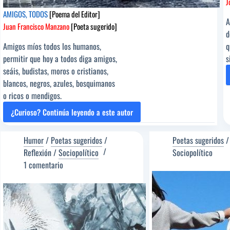
J
AMIGOS, TODOS
[Poema del Editor]
A
Juan Francisco Manzano
[Poeta sugerido]
d
Amigos míos todos los humanos,
q
permitir que hoy a todos diga amigos,
s
seáis, budistas, moros o cristianos,
blancos, negros, azules, bosquimanos
o ricos o mendigos.
¿Curioso? Continúa leyendo a este autor
AMIGOS,
TODOS
[Poema
Humor
/
Poetas sugeridos
/
Poetas sugeridos
del
Reflexión
/
Sociopolítico
Sociopolítico
Editor]
1 comentario
Juan
Francisco
Manzano
[Poeta
sugerido]