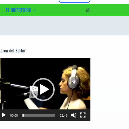
EL DIRECTORIO
erca del Editor
productor
e
deo
00:00
02:43