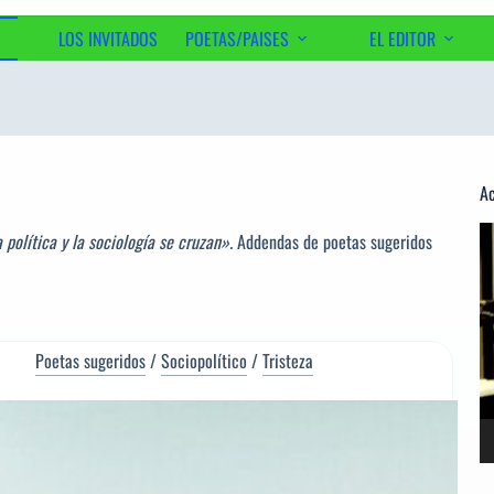
LOS INVITADOS
POETAS/PAISES
EL EDITOR
Ac
Re
a política y la sociología se cruzan».
Addendas de poetas sugeridos
d
ví
Poetas sugeridos
/
Sociopolítico
/
Tristeza