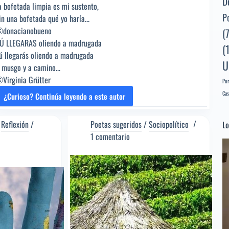
D
a bofetada limpia es mi sustento,
P
in una bofetada qué yo haría...
donacianobueno
(
Ú LLEGARAS oliendo a madrugada
(
ú llegarás oliendo a madrugada
U
 musgo y a camino...
Virginia Grütter
Por
Cas
¿Curioso? Continúa leyendo a este autor
A
BOFETADA
LÍMPIA
/
Reflexión
/
Poetas sugeridos
/
Sociopolítico
Lo
[Poema
1 comentario
Re
del
d
Editor]
ví
Virginia
Grütter
[Poeta
sugerido]