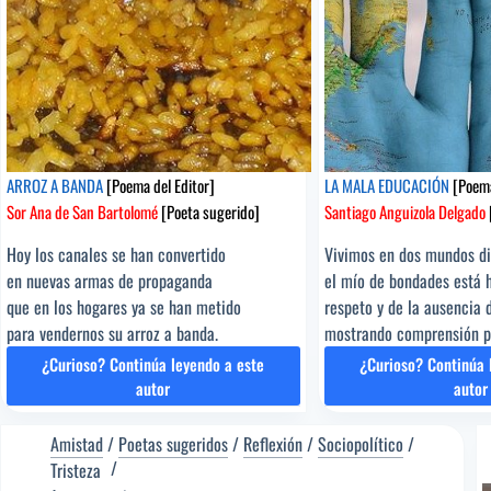
ARROZ A BANDA
[Poema del Editor]
LA MALA EDUCACIÓN
[Poema
Sor Ana de San Bartolomé
[Poeta sugerido]
Santiago Anguizola Delgado
Hoy los canales se han convertido
Vivimos en dos mundos di
en nuevas armas de propaganda
el mío de bondades está 
que en los hogares ya se han metido
respeto y de la ausencia 
para vendernos su arroz a banda.
mostrando comprensión pa
¿Curioso? Continúa leyendo a este
¿Curioso? Continúa 
ARROZ
LA
autor
autor
A
MA
BANDA
ED
Amistad
/
Poetas sugeridos
/
Reflexión
/
Sociopolítico
/
[Poema
[P
Tristeza
del
del