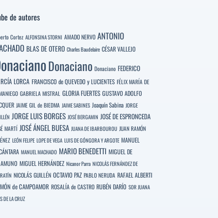
be de autores
ANTONIO
berto Cortez
AMADO NERVO
ALFONSINA STORNI
ACHADO
BLAS DE OTERO
CÉSAR VALLEJO
Charles Baudelaire
onaciano
Donaciano
FEDERICO
Donaciano
RCÍA LORCA
FRANCISCO de QUEVEDO y LUCIENTES
FÉLIX MARÍA DE
GLORIA FUERTES
GUSTAVO ADOLFO
MANIEGO
GABRIELA MISTRAL
CQUER
Joaquín Sabina
JAIME GIL de BIEDMA
JAIME SABINES
JORGE
JORGE LUIS BORGES
JOSÉ DE ESPRONCEDA
ILLÉN
JOSÉ BERGAMIN
JOSÉ ÁNGEL BUESA
SÉ MARTÍ
JUAN RAMÓN
JUANA DE IBARBOUROU
MANUEL
MÉNEZ
LEÓN FELIPE
LOPE DE VEGA
LUIS DE GÓNGORA Y ARGOTE
MARIO BENEDETTI
CÁNTARA
MIGUEL DE
MANUEL MACHADO
NAMUNO
MIGUEL HERNÁNDEZ
Nicanor Parra
NICOLÁS FERNÁNDEZ DE
OCTAVIO PAZ
RAFAEL ALBERTI
NICOLÁS GUILLÉN
PABLO NERUDA
RATÍN
MÓN de CAMPOAMOR
RUBÉN DARÍO
ROSALÍA de CASTRO
SOR JUANA
S DE LA CRUZ