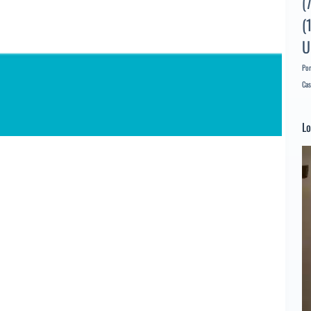
(
(
U
Por
Cas
Lo
Re
d
ví