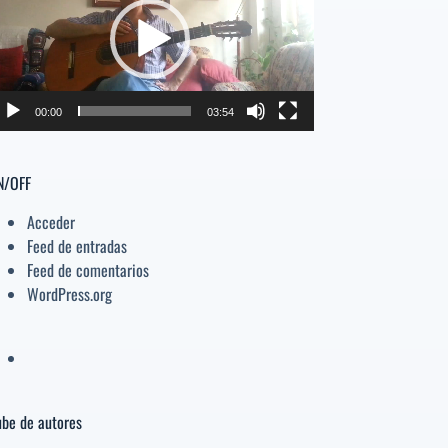
deo
el
volumen.
00:00
03:54
N/OFF
Acceder
Feed de entradas
Feed de comentarios
WordPress.org
be de autores