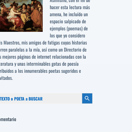
Asimismo, con el fin de
hacer esta lectura más
amena, he incluído un
espacio salpicado de
ejemplos (poemas) de
los que yo considero
s Maestros, mis amigos de fatigas cuyas historias
rren paralelas a la mía, así como un Directorio de
s mejores páginas de internet relacionadas con la
teratura y unas interminables gotas de poesía
ribuidos a los
innumerables poetas sugeridos
e
vitados.
scar:
Botón de búsqueda
omentario