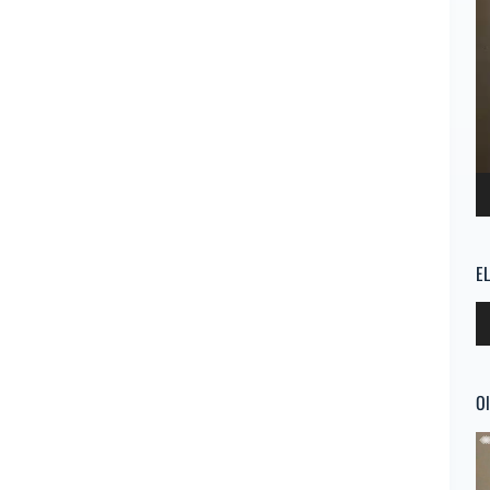
E
Re
d
au
Ol
Re
d