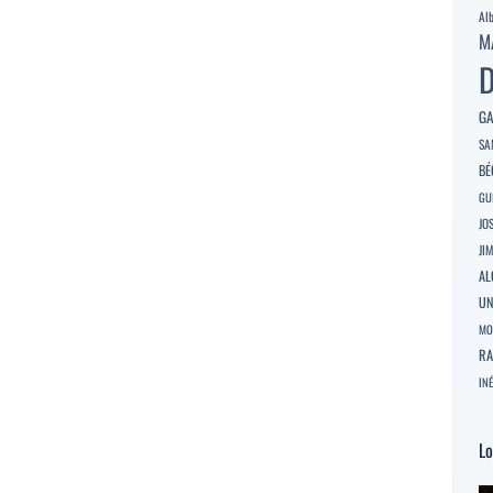
Al
M
D
GA
SA
BÉ
GU
JO
JI
AL
U
MO
RA
INÉ
Lo