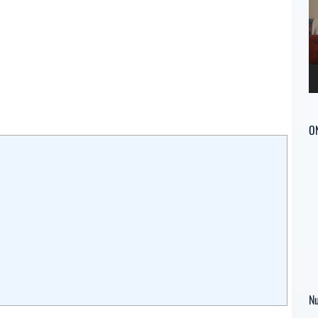
ví
O
Nu