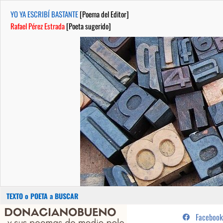
YO YA ESCRIBÍ BASTANTE
[Poema del Editor]
Rafael Pérez Estrada
[Poeta sugerido]
Buscar:
Saltar
...sus poemas de medio pelo y
Facebook
al