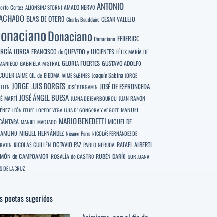
ANTONIO
berto Cortez
AMADO NERVO
ALFONSINA STORNI
ACHADO
BLAS DE OTERO
CÉSAR VALLEJO
Charles Baudelaire
onaciano
Donaciano
FEDERICO
Donaciano
RCÍA LORCA
FRANCISCO de QUEVEDO y LUCIENTES
FÉLIX MARÍA DE
GLORIA FUERTES
GUSTAVO ADOLFO
MANIEGO
GABRIELA MISTRAL
CQUER
Joaquín Sabina
JAIME GIL de BIEDMA
JAIME SABINES
JORGE
JORGE LUIS BORGES
JOSÉ DE ESPRONCEDA
ILLÉN
JOSÉ BERGAMIN
JOSÉ ÁNGEL BUESA
SÉ MARTÍ
JUAN RAMÓN
JUANA DE IBARBOUROU
MANUEL
MÉNEZ
LEÓN FELIPE
LOPE DE VEGA
LUIS DE GÓNGORA Y ARGOTE
MARIO BENEDETTI
CÁNTARA
MIGUEL DE
MANUEL MACHADO
NAMUNO
MIGUEL HERNÁNDEZ
Nicanor Parra
NICOLÁS FERNÁNDEZ DE
OCTAVIO PAZ
RAFAEL ALBERTI
NICOLÁS GUILLÉN
PABLO NERUDA
RATÍN
MÓN de CAMPOAMOR
RUBÉN DARÍO
ROSALÍA de CASTRO
SOR JUANA
S DE LA CRUZ
s poetas sugeridos