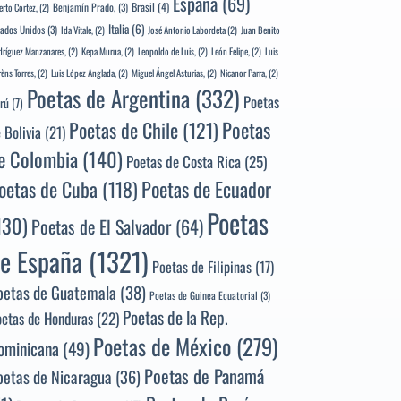
España
(69)
Brasil
(4)
Benjamín Prado,
(3)
erto Cortez,
(2)
Italia
(6)
tados Unidos
(3)
Ida Vitale,
(2)
José Antonio Labordeta
(2)
Juan Benito
ríguez Manzanares,
(2)
Kepa Murua,
(2)
Leopoldo de Luis,
(2)
León Felipe,
(2)
Luis
rèns Torres,
(2)
Luis López Anglada,
(2)
Miguel Ángel Asturias,
(2)
Nicanor Parra,
(2)
Poetas de Argentina
(332)
Poetas
rú
(7)
Poetas
Poetas de Chile
(121)
 Bolivia
(21)
e Colombia
(140)
Poetas de Costa Rica
(25)
Poetas de Ecuador
oetas de Cuba
(118)
Poetas
130)
Poetas de El Salvador
(64)
e España
(1321)
Poetas de Filipinas
(17)
oetas de Guatemala
(38)
Poetas de Guinea Ecuatorial
(3)
Poetas de la Rep.
oetas de Honduras
(22)
Poetas de México
(279)
ominicana
(49)
Poetas de Panamá
oetas de Nicaragua
(36)