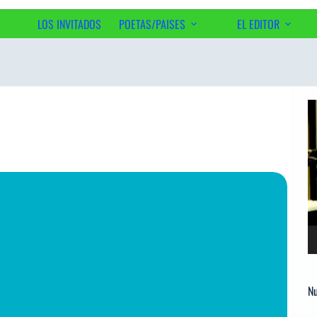
LOS INVITADOS
POETAS/PAISES
EL EDITOR
Ac
Re
d
ví
Nu