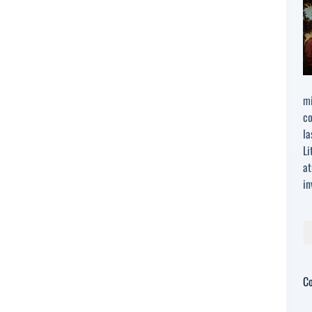
mi
co
la
Li
at
in
Bu
C