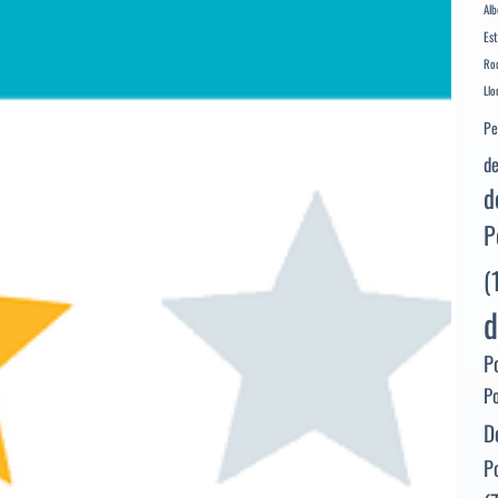
Alb
Es
Rod
Llo
Pe
de
d
P
(
d
P
P
D
P