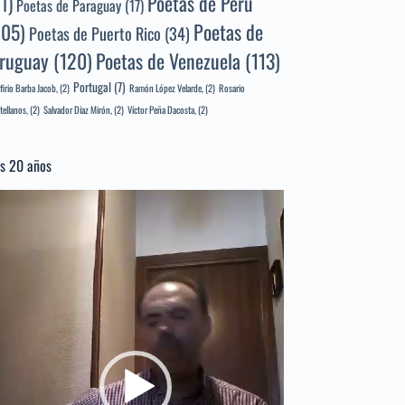
Poetas de Perú
71)
Poetas de Paraguay
(17)
105)
Poetas de
Poetas de Puerto Rico
(34)
ruguay
(120)
Poetas de Venezuela
(113)
Portugal
(7)
firio Barba Jacob,
(2)
Ramón López Velarde,
(2)
Rosario
tellanos,
(2)
Salvador Díaz Mirón,
(2)
Víctor Peña Dacosta,
(2)
s 20 años
productor
e
deo