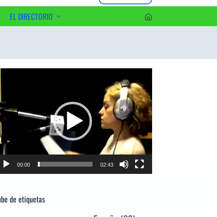
EL DIRECTORIO
erca del Editor
productor
e
deo
00:00
02:43
be de etiquetas