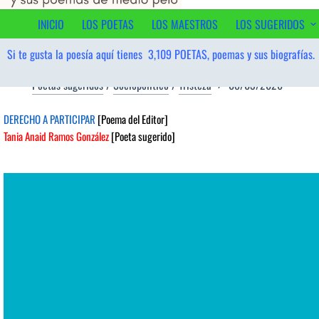
contenido
INICIO
LOS POETAS
LOS MAESTROS
LOS SUGERIDOS
Si te gusta la poesía aquí tienes
3,109
POETAS, poemas y sus biografías.
Poetas sugeridos
/
Sociopolítico
/
Tristeza
08/03/2026
DERECHO A PARTICIPAR
[Poema del Editor]
Tania Anaid Ramos González
[Poeta sugerido]