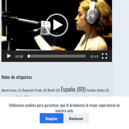
vídeo
00:00
02:43
Nube de etiquetas
España
(69)
Brasil
(4)
Benjamín Prado,
(3)
Estados Unidos
(3)
Alberto Cortez,
(2)
Italia
(6)
Ida Vitale,
(2)
José Antonio Labordeta
(2)
Juan Benito Rodríguez Manzanares,
(2)
Kepa
Murua,
(2)
Leopoldo de Luis,
(2)
León Felipe,
(2)
Luis Llorèns Torres,
(2)
Luis López Anglada,
(2)
Utilizamos cookies para garantizar que le brindamos la mejor experiencia en
Poetas de
nuestra web.
Perú
(7)
Miguel Ángel Asturias,
(2)
Nicanor Parra,
(2)
Aceptar
Rechazar
Argentina
(332)
Poetas de
Poetas de Bolivia
(21)