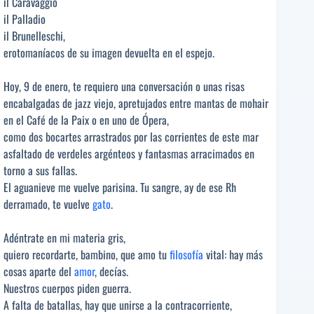
il Caravaggio
il Palladio
il Brunelleschi,
erotomaníacos de su imagen devuelta en el espejo.
Hoy, 9 de enero, te requiero una conversación o unas risas
encabalgadas de jazz viejo, apretujados entre mantas de mohair
en el Café de la Paix o en uno de Ópera,
como dos bocartes arrastrados por las corrientes de este mar
asfaltado de verdeles argénteos y fantasmas arracimados en
torno a sus fallas.
El aguanieve me vuelve parisina. Tu sangre, ay de ese Rh
derramado, te vuelve
gato
.
Adéntrate en mi materia gris,
quiero recordarte, bambino, que amo tu
filosofía
vital: hay más
cosas aparte del
amor
, decías.
Nuestros cuerpos piden guerra.
A falta de batallas, hay que unirse a la contracorriente,