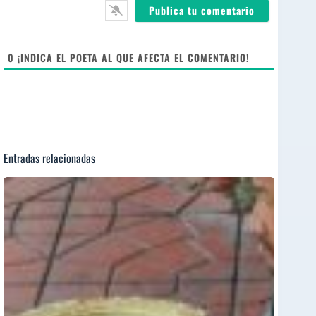
*
s
i
t
e
0
¡INDICA EL POETA AL QUE AFECTA EL COMENTARIO!
Entradas relacionadas