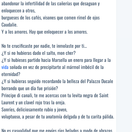
abandonar la infertilidad de las cañerías que desaguan y
enloquecen a otros,
burgueses de los cafés, visones que comen rímel de ojos
Caudalie.
Y a los amores. Hay que enloquecer a los amores.
No te crucificaste por nadie, te inmolaste por ti…
¿Y si no hubieras dado el salto, mon cher?
¿Y si hubieses partido hacia Marsella un enero para llegar a la
vida
soñada en vez de precipitarte al mármol imbécil de la
eternidad?
¿Y si hubieras seguido recordando la belleza del Palazzo Ducale
borrando que un día fue prisión?
Principe di canali, te me acercas con tu levita negra de Saint
Laurent y un clavel rojo tras la oreja.
Sonríes, deliciosamente rubio y joven,
voluptuoso, a pesar de tu anatomía delgada y de tu carita pálida.
No es casualidad que me envíes ríos helados a modo de abrazos,