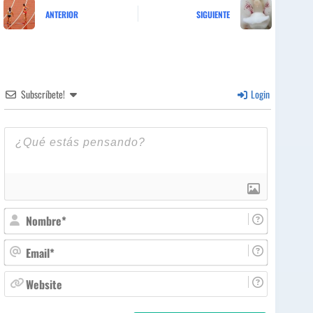
ANTERIOR
SIGUIENTE
Subscríbete!
Login
N
o
m
E
b
m
r
a
W
e
i
e
*
l
b