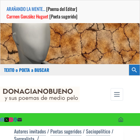
ARAÑANDO LA MENTE…
[Poema del Editor]
Carmen González Huguet
[Poeta sugerido]
Buscar:
Botón
Saltar
...sus
al
poemas de
contenido
medio pelo
y poetas
sugeridos
Autores invitados
/
Poetas sugeridos
/
Sociopolítico
/
Surrealista