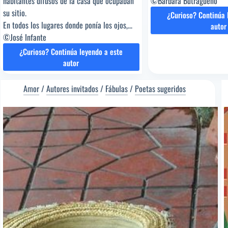
habitantes difusos de la casa que ocupaban
©Bárbara Butragueño
su sitio.
¿Curioso? Continúa 
En todos los lugares donde ponía los ojos,...
DE
autor
DE
©José Infante
AM
¿Curioso? Continúa leyendo a este
[P
JUGANDO
autor
del
AL
Edi
ESCONDITE
Amor
/
Autores invitados
/
Fábulas
/
Poetas sugeridos
Bár
CON
But
MI
[Po
NIETA
sug
[Poema
del
Editor]
José
Infante
[Poeta
sugerido]