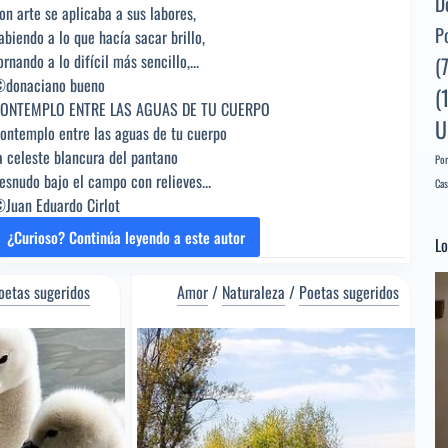
D
on arte se aplicaba a sus labores,
P
abiendo a lo que hacía sacar brillo,
ornando a lo difícil más sencillo,...
(
donaciano bueno
(
ONTEMPLO ENTRE LAS AGUAS DE TU CUERPO
U
ontemplo entre las aguas de tu cuerpo
a celeste blancura del pantano
Por
esnudo bajo el campo con relieves...
Cas
Juan Eduardo Cirlot
¿Curioso? Continúa leyendo a este autor
Lo
ENCAJE
DE
Re
BOLILLO
oetas sugeridos
Amor
/
Naturaleza
/
Poetas sugeridos
d
[Poema
ví
del
Editor]
Juan
Eduardo
Cirlot
[Poeta