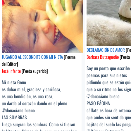
sugerido]
DECLARACIÓN DE AMOR
[Po
JUGANDO AL ESCONDITE CON MI NIETA
[Poema
Bárbara Butragueño
[Poeta 
del Editor]
Soy un poeta que escribe
José Infante
[Poeta sugerido]
poemas para sus nietos
Mi nieta Geno
pidiendo que se estén qui
es dulce miel, graciosa y cariñosa,
que a su ritmo no les sigue
es una bendición, es una rosa,
©donaciano bueno
un dardo al corazón dando en el pleno...
PASO PÁGINA
©donaciano bueno
cállate es hora de retoma
LAS SOMBRAS
que andes sin sentido que
Luego surgían las sombras. Como si fueran
hojitas del suelo las pong