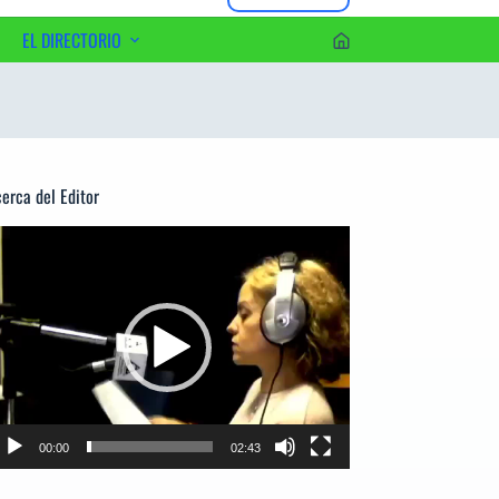
EL DIRECTORIO
erca del Editor
productor
e
deo
00:00
02:43