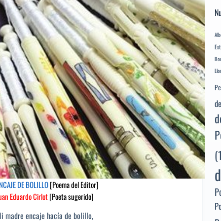
Nu
Alb
Es
Rod
Llo
Pe
de
d
P
(
d
NCAJE DE BOLILLO
[Poema del Editor]
P
uan Eduardo Cirlot
[Poeta sugerido]
P
i madre encaje hacía de bolillo,