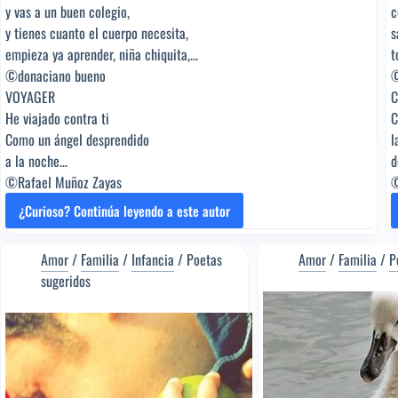
y vas a un buen colegio,
c
y tienes cuanto el cuerpo necesita,
s
empieza ya aprender, niña chiquita,...
t
©donaciano bueno
©
VOYAGER
C
He viajado contra ti
C
Como un ángel desprendido
l
a la noche...
d
©Rafael Muñoz Zayas
©
¿Curioso? Continúa leyendo a este autor
APRENDE
A
REPARTIR
Amor
/
Familia
/
Infancia
/
Poetas
Amor
/
Familia
/
P
[Poema
sugeridos
del
Editor]
Rafael
Muñoz
Zayas
[Poeta