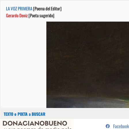
LA VOZ PRIMERA
[Poema del Editor]
Gerardo Deniz
[Poeta sugerido]
Buscar:
Saltar
...sus poemas de medio pelo y
Facebook