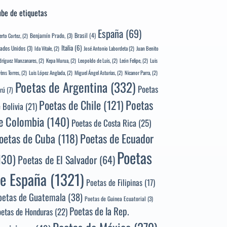
be de etiquetas
España
(69)
Brasil
(4)
Benjamín Prado,
(3)
erto Cortez,
(2)
Italia
(6)
tados Unidos
(3)
Ida Vitale,
(2)
José Antonio Labordeta
(2)
Juan Benito
ríguez Manzanares,
(2)
Kepa Murua,
(2)
Leopoldo de Luis,
(2)
León Felipe,
(2)
Luis
rèns Torres,
(2)
Luis López Anglada,
(2)
Miguel Ángel Asturias,
(2)
Nicanor Parra,
(2)
Poetas de Argentina
(332)
Poetas
rú
(7)
Poetas
Poetas de Chile
(121)
 Bolivia
(21)
e Colombia
(140)
Poetas de Costa Rica
(25)
Poetas de Ecuador
oetas de Cuba
(118)
Poetas
130)
Poetas de El Salvador
(64)
e España
(1321)
Poetas de Filipinas
(17)
oetas de Guatemala
(38)
Poetas de Guinea Ecuatorial
(3)
Poetas de la Rep.
oetas de Honduras
(22)