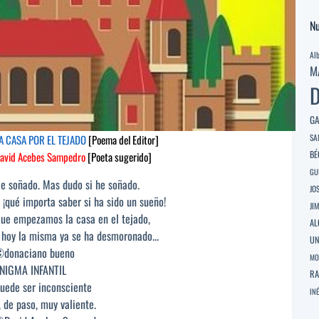
Nu
Al
M
D
GA
SA
A CASA POR EL TEJADO
[Poema del Editor]
BÉ
avid Acebes Sampedro
[Poeta sugerido]
GU
e soñado. Mas dudo si he soñado.
JO
 ¡qué importa saber si ha sido un sueño!
JI
ue empezamos la casa en el tejado,
AL
 hoy la misma ya se ha desmoronado...
U
donaciano bueno
MO
NIGMA INFANTIL
RA
uede ser inconsciente
INÉ
, de paso, muy valiente.