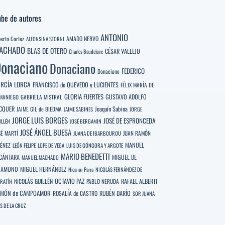
be de autores
ANTONIO
berto Cortez
AMADO NERVO
ALFONSINA STORNI
ACHADO
BLAS DE OTERO
CÉSAR VALLEJO
Charles Baudelaire
onaciano
Donaciano
FEDERICO
Donaciano
RCÍA LORCA
FRANCISCO de QUEVEDO y LUCIENTES
FÉLIX MARÍA DE
GLORIA FUERTES
GUSTAVO ADOLFO
MANIEGO
GABRIELA MISTRAL
CQUER
Joaquín Sabina
JAIME GIL de BIEDMA
JAIME SABINES
JORGE
JORGE LUIS BORGES
JOSÉ DE ESPRONCEDA
ILLÉN
JOSÉ BERGAMIN
JOSÉ ÁNGEL BUESA
SÉ MARTÍ
JUAN RAMÓN
JUANA DE IBARBOUROU
MANUEL
MÉNEZ
LEÓN FELIPE
LOPE DE VEGA
LUIS DE GÓNGORA Y ARGOTE
MARIO BENEDETTI
CÁNTARA
MIGUEL DE
MANUEL MACHADO
NAMUNO
MIGUEL HERNÁNDEZ
Nicanor Parra
NICOLÁS FERNÁNDEZ DE
OCTAVIO PAZ
RAFAEL ALBERTI
NICOLÁS GUILLÉN
PABLO NERUDA
RATÍN
MÓN de CAMPOAMOR
RUBÉN DARÍO
ROSALÍA de CASTRO
SOR JUANA
S DE LA CRUZ