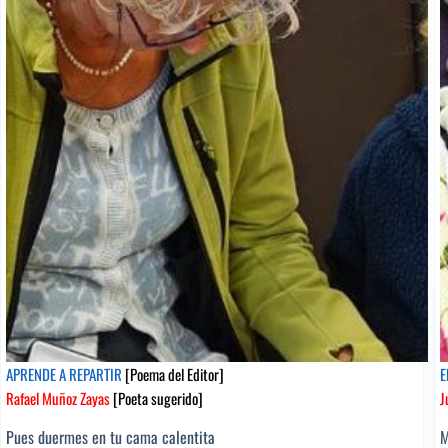
APRENDE A REPARTIR
[Poema del Editor]
E
Rafael Muñoz Zayas
[Poeta sugerido]
J
Pues duermes en tu cama calentita
M