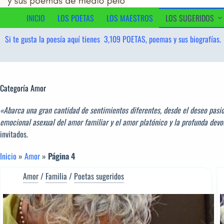
al
contenido
INICIO
LOS POETAS
LOS MAESTROS
LOS SUGERIDOS
Si te gusta la poesía aquí tienes
3,109
POETAS, poemas y sus biografías.
Categoría
Amor
«Abarca una gran cantidad de sentimientos diferentes, desde el deseo pasi
emocional asexual del amor familiar y el amor platónico y la profunda devo
invitados.
Inicio
»
Amor
»
Página 4
Amor
/
Familia
/
Poetas sugeridos