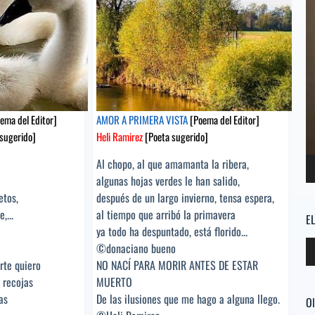
sugerido]
ema del Editor]
AMOR A PRIMERA VISTA
[Poema del Editor]
sugerido]
Heli Ramirez
[Poeta sugerido]
Al chopo, al que amamanta la ribera,
algunas hojas verdes le han salido,
etos,
después de un largo invierno, tensa espera,
,...
al tiempo que arribó la primavera
E
ya todo ha despuntado, está florido...
Re
©donaciano bueno
d
rte quiero
NO NACÍ PARA MORIR ANTES DE ESTAR
au
 recojas
MUERTO
as
De las ilusiones que me hago a alguna llego.
Ol