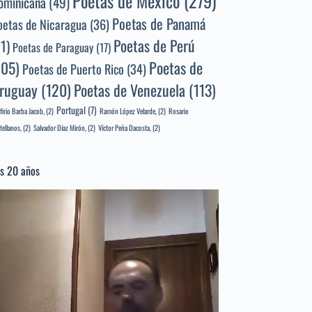
Poetas de México
(279)
ominicana
(49)
Poetas de Panamá
oetas de Nicaragua
(36)
Poetas de Perú
71)
Poetas de Paraguay
(17)
105)
Poetas de
Poetas de Puerto Rico
(34)
ruguay
(120)
Poetas de Venezuela
(113)
Portugal
(7)
firio Barba Jacob,
(2)
Ramón López Velarde,
(2)
Rosario
tellanos,
(2)
Salvador Díaz Mirón,
(2)
Víctor Peña Dacosta,
(2)
s 20 años
productor
e
deo