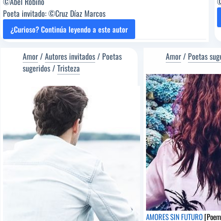
©Abel Robino
©
Poeta invitado: ©Cruz Díaz Marcos
¿Curioso? Continúa leyendo a este autor
ME
REGALÓ
UNA
Amor
/
Autores invitados
/
Poetas
Amor
/
Poetas sug
FLOR
sugeridos
/
Tristeza
[Poema
del
Editor]
Abel
Robino
[Poeta
sugerido]
AMORES SIN FUTURO
[Poema