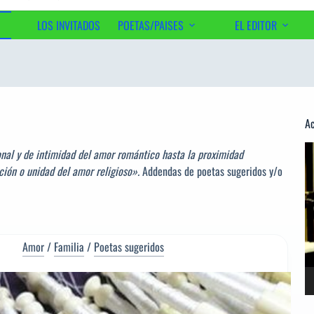
LOS INVITADOS
POETAS/PAISES
EL EDITOR
Ac
Re
onal y de intimidad del amor romántico hasta la proximidad
d
ción o unidad del amor religioso».
Addendas de poetas sugeridos y/o
ví
Amor
/
Familia
/
Poetas sugeridos