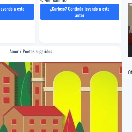
©Heli Ramirez
Re
leyendo a este
¿Curioso? Continúa leyendo a este
d
CLARACIÓN
AMOR
autor
ví
A
OR
PRIMERA
oema
VISTA
[Poema
tor]
del
Amor
/
Poetas sugeridos
bara
Editor]
ragueño
Heli
eta
Ramirez
O
erido]
[Poeta
sugerido]