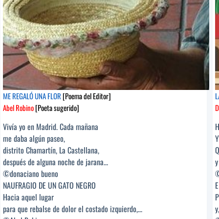
ME REGALÓ UNA FLOR
[Poema del Editor]
L
Abel Robino
[Poeta sugerido]
D
Vivía yo en Madrid. Cada mañana
H
me daba algún paseo,
Y
distrito Chamartín, La Castellana,
Q
después de alguna noche de jarana...
y
©donaciano bueno
©
NAUFRAGIO DE UN GATO NEGRO
E
Hacia aquel lugar
P
para que rebalse de dolor el costado izquierdo,...
y