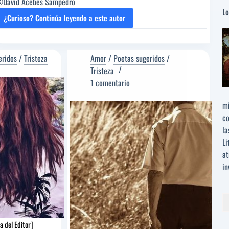
David Acebes Sampedro
Lo
¿Curioso? Continúa leyendo a este autor
LA
CASA
POR
EL
eridos
/
Tristeza
Amor
/
Poetas sugeridos
/
TEJADO
Tristeza
[Poema
1 comentario
del
Editor]
mi
David
co
Acebes
la
Sampedro
Li
[Poeta
at
sugerido]
in
Bu
 del Editor]