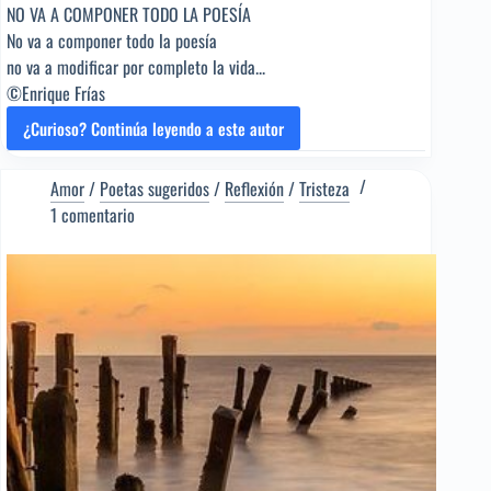
NO VA A COMPONER TODO LA POESÍA
No va a componer todo la poesía
no va a modificar por completo la vida...
©Enrique Frías
¿Curioso? Continúa leyendo a este autor
AMADAS
OLAS
[Poema
Amor
/
Poetas sugeridos
/
Reflexión
/
Tristeza
del
1 comentario
Editor]
Enrique
Frías
[Poeta
sugerido]