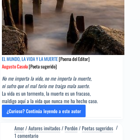
EL MUNDO, LA VIDA Y LA MUERTE
[Poema del Editor]
Augusto Casola
[Poeta sugerido]
No me importa la vida, no me importa la muerte,
ni sufro que el mal fario me traiga mala suerte.
La vida es un tormento, la muerte es un fracaso,
maldigo aquí a la vida que nunca me ha hecho caso.
¿Curioso? Continúa leyendo a este autor
EL
MUNDO,
LA
Amor
/
Autores invitados
/
Perdón
/
Poetas sugeridos
VIDA
1 comentario