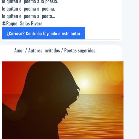
le quitan el poema a la poesía.
le quitan el poema al poema.
le quitan el poema al poeta...
©Raquel Salas Rivera
¿Curioso? Continúa leyendo a este autor
¡AMOR,
CUÁNTO
HAS
Amor
/
Autores invitados
/
Poetas sugeridos
CAMBIADO!
[Poema
del
Editor]
Raquel
Salas
Rivera
[Poeta
sugerido]