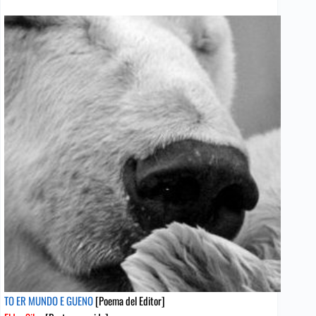
Y
LA
MUERTE
[Poema
del
Editor]
Augusto
Casola
[Poeta
sugerido]
TO ER MUNDO E GUENO
[Poema del Editor]