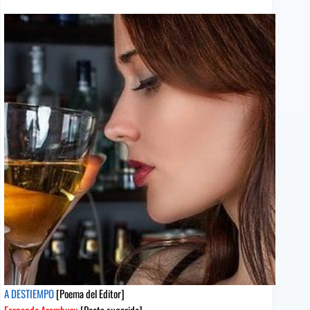
[Poema
del
Editor]
Maruja
Vieira
[Poeta
sugerido]
A DESTIEMPO
[Poema del Editor]
Fernando Aramburu
[Poeta sugerido]