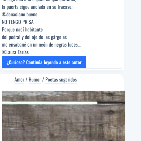
la puerta sigue anclada en su fracaso.
©donaciano bueno
NO TENGO PRISA
Porque nací habitante
del pedral y del ojo de las gárgolas
me ensabané en un neón de negras luces...
©Laura Farías
¿Curioso? Continúa leyendo a este autor
LA
PUERTA
ABIERTA
Amor
/
Humor
/
Poetas sugeridos
[Poema
del
Editor]
Laura
Farías
[Poeta
sugerido]