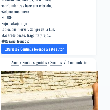
sonríe mientras hace una cabriola,...
©donaciano bueno
ROUGE
Rojo, salvaje, rojo.
Labios que hierven. Sangre de la Luna.
Macerado deseo. Fragante y rojo....
©Rosario Troncoso
¿Curioso? Continúa leyendo a este autor
LA
NIÑA
DE
Amor
/
Poetas sugeridos
/
Sonetos
1 comentario
MIS
OJOS
[Poema
del
Editor]
Rosario
Troncoso
[Poeta