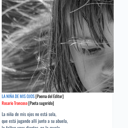
Editor]
Elder
Silva
[Poeta
sugerido]
LA NIÑA DE MIS OJOS
[Poema del Editor]
Rosario Troncoso
[Poeta sugerido]
La niña de mis ojos no está sola,
que está jugando allí junto a su abuela,
le faltan unos dientes, no la muela,