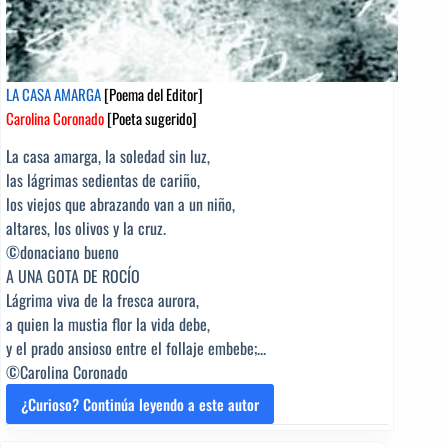
LA CASA AMARGA
[Poema del Editor]
Carolina Coronado
[Poeta sugerido]
La casa amarga, la soledad sin luz,
las lágrimas sedientas de cariño,
los viejos que abrazando van a un niño,
altares, los olivos y la cruz.
©donaciano bueno
A UNA GOTA DE ROCÍO
Lágrima viva de la fresca aurora,
a quien la mustia flor la vida debe,
y el prado ansioso entre el follaje embebe;...
©Carolina Coronado
¿Curioso? Continúa leyendo a este autor
LA
CASA