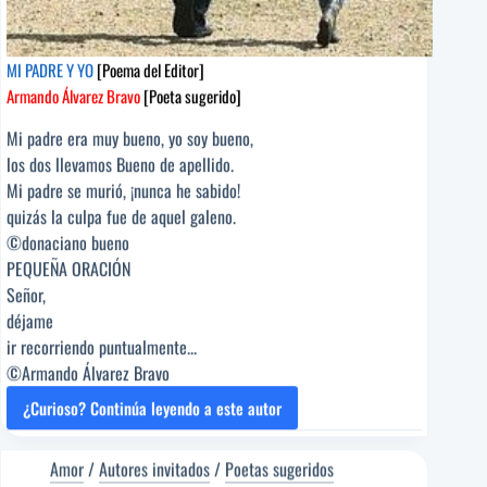
MI PADRE Y YO
[Poema del Editor]
Armando Álvarez Bravo
[Poeta sugerido]
Mi padre era muy bueno, yo soy bueno,
los dos llevamos Bueno de apellido.
Mi padre se murió, ¡nunca he sabido!
quizás la culpa fue de aquel galeno.
©donaciano bueno
PEQUEÑA ORACIÓN
Señor,
déjame
ir recorriendo puntualmente...
©Armando Álvarez Bravo
¿Curioso? Continúa leyendo a este autor
MI
PADRE
Y
Amor
/
Autores invitados
/
Poetas sugeridos