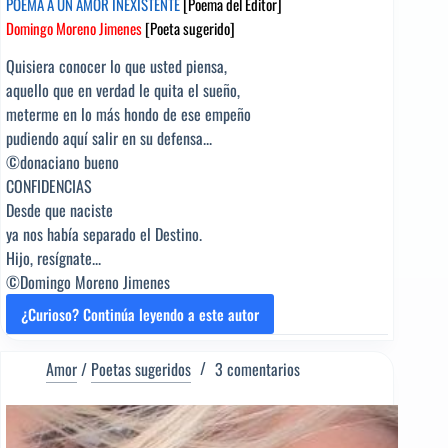
POEMA A UN AMOR INEXISTENTE
[Poema del Editor]
Domingo Moreno Jimenes
[Poeta sugerido]
Quisiera conocer lo que usted piensa,
aquello que en verdad le quita el sueño,
meterme en lo más hondo de ese empeño
pudiendo aquí salir en su defensa...
©donaciano bueno
CONFIDENCIAS
Desde que naciste
ya nos había separado el Destino.
Hijo, resígnate...
©Domingo Moreno Jimenes
¿Curioso? Continúa leyendo a este autor
POEMA
A
UN
Amor
/
Poetas sugeridos
3 comentarios
AMOR
INEXISTENTE
[Poema