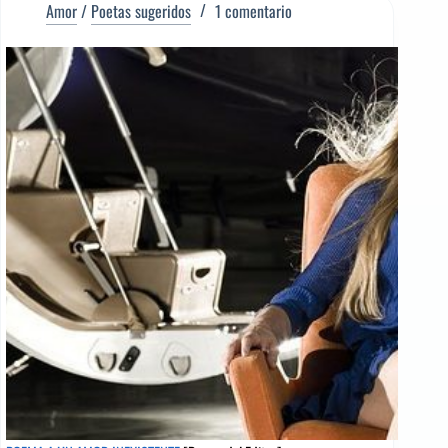
AMARGA
Amor
/
Poetas sugeridos
1 comentario
[Poema
del
Editor]
Carolina
Coronado
[Poeta
sugerido]