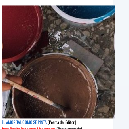
YO
[Poema
del
Editor]
Armando
Álvarez
Bravo
[Poeta
sugerido]
EL AMOR TAL COMO SE PINTA
[Poema del Editor]
Juan Benito Rodríguez Manzanares
[Poeta sugerido]