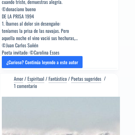
cuando triste, demuestras alegría.
©donaciano bueno
DE LA PRISA 1994
1. Íbamos al dolor sin desengaño:
teníamos la prisa de las navajas. Pero
aquella noche el vino vació sus hechuras,...
©Juan Carlos Suñén
Poeta invitado: ©Carolina Esses
¿Curioso? Continúa leyendo a este autor
POLOS
OPUESTOS
[Poema
Amor
/
Espiritual
/
Fantástico
/
Poetas sugeridos
del
1 comentario
Editor]
Juan
Carlos
Suñén
[Poeta
sugerido]