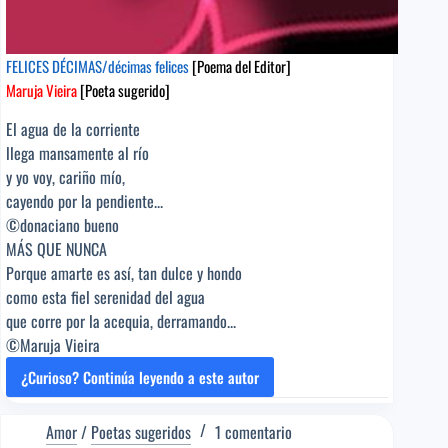
FELICES DÉCIMAS/décimas felices
[Poema del Editor]
Maruja Vieira
[Poeta sugerido]
El agua de la corriente
llega mansamente al río
y yo voy, cariño mío,
cayendo por la pendiente...
©donaciano bueno
MÁS QUE NUNCA
Porque amarte es así, tan dulce y hondo
como esta fiel serenidad del agua
que corre por la acequia, derramando...
©Maruja Vieira
¿Curioso? Continúa leyendo a este autor
FELICES
DÉCIMAS/décimas
felices
Amor
/
Poetas sugeridos
1 comentario