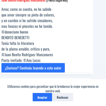
Amar, como se cuenta, no he sabido
que amor siempre se pinta de colores,
y en cambio si he sufrido sinsabores,
mas lienzos ni pinceles no he tenido.
©donaciano bueno
BENDITO BENEDETTI
Tenía falta la literatura
de la pluma amable, crítica y pura,
©Juan Benito Rodríguez Manzanares
Poeta invitado: ©Ana Lucas
¿Curioso? Continúa leyendo a este autor
EL
AMOR
TAL
Amor
/
Poetas sugeridos
1 comentario
COMO
Utilizamos cookies para garantizar que le brindamos la mejor experiencia en
SE
nuestra web.
PINTA
Aceptar
Rechazar
[Poema