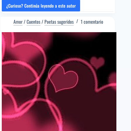
¿Curioso? Continúa leyendo a este autor
UN
BESO
EN
Amor
/
Cuentos
/
Poetas sugeridos
1 comentario
LA
MESILLA
[Poema
del
Editor]
Roberto
Juarroz
[Poeta
sugerido]