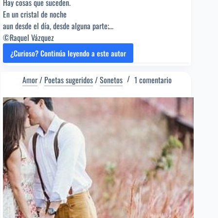
Hay cosas que suceden.
En un cristal de noche
aun desde el día, desde alguna parte;...
©Raquel Vázquez
¿Curioso? Continúa leyendo a este autor
A
UN
AMOR
Amor
/
Poetas sugeridos
/
Sonetos
1 comentario
DE
IDA
Y
VUELTA
[Poema
del
Editor]
Raquel
Vázquez
[Poeta
sugerido]