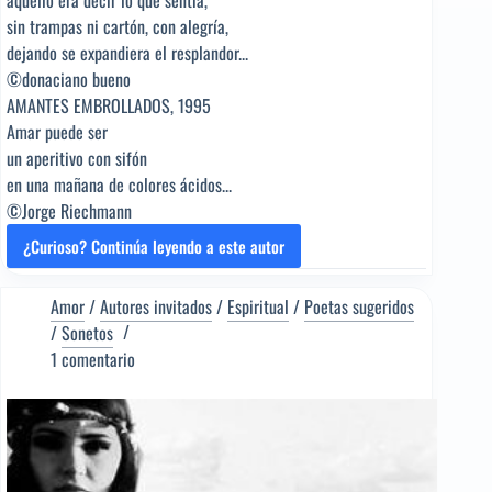
aquello era decir lo que sentía,
sin trampas ni cartón, con alegría,
dejando se expandiera el resplandor...
©donaciano bueno
AMANTES EMBROLLADOS, 1995
Amar puede ser
un aperitivo con sifón
en una mañana de colores ácidos...
©Jorge Riechmann
¿Curioso? Continúa leyendo a este autor
¿PERO
QUÉ
COÑO
Amor
/
Autores invitados
/
Espiritual
/
Poetas sugeridos
ES
/
Sonetos
EL
1 comentario
AMOR?
[Poema
del
Editor]
Jorge