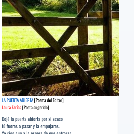
[Poeta
sugerido]
LA PUERTA ABIERTA
[Poema del Editor]
Laura Farías
[Poeta sugerido]
Dejé la puerta abierta por si acaso
tú fueras a pasar y la empujaras.
Yo sigo aun a la espera de que entraras,