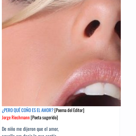
del
Editor]
Domingo
Moreno
Jimenes
[Poeta
sugerido]
¿PERO QUÉ COÑO ES EL AMOR?
[Poema del Editor]
Jorge Riechmann
[Poeta sugerido]
De niño me dijeron que el amor,