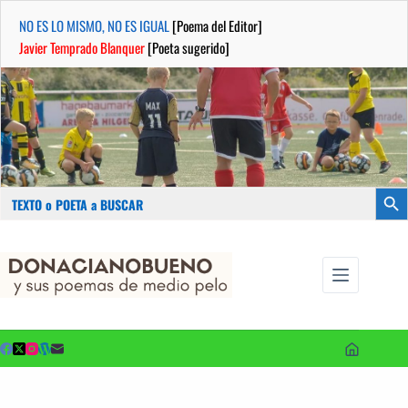
NO ES LO MISMO, NO ES IGUAL
[Poema del Editor]
Javier Temprado Blanquer
[Poeta sugerido]
Buscar:
Botón
Saltar
...sus
al
poemas de
contenido
medio pelo
y poetas
sugeridos