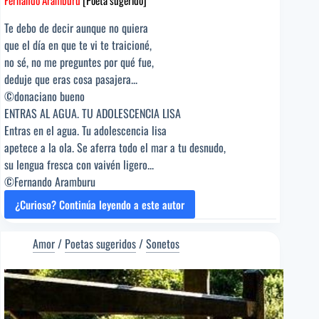
Te debo de decir aunque no quiera
que el día en que te vi te traicioné,
no sé, no me preguntes por qué fue,
deduje que eras cosa pasajera...
©donaciano bueno
ENTRAS AL AGUA. TU ADOLESCENCIA LISA
Entras en el agua. Tu adolescencia lisa
apetece a la ola. Se aferra todo el mar a tu desnudo,
su lengua fresca con vaivén ligero...
©Fernando Aramburu
¿Curioso? Continúa leyendo a este autor
A
DESTIEMPO
[Poema
Amor
/
Poetas sugeridos
/
Sonetos
del
Editor]
Fernando
Aramburu