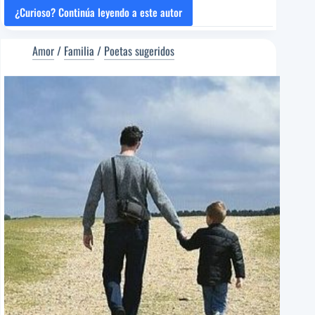
¿Curioso? Continúa leyendo a este autor
AL
AMOR
(con
Amor
/
Familia
/
Poetas sugeridos
mayúsculas)
[Poema
del
Editor]
Elisa
Rueda
[Poeta
sugerido]