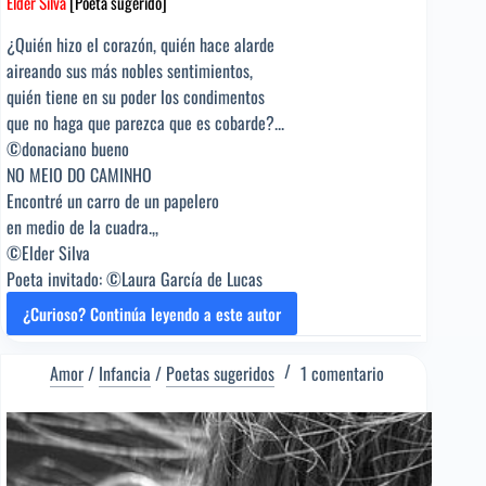
Elder Silva
[Poeta sugerido]
¿Quién hizo el corazón, quién hace alarde
aireando sus más nobles sentimientos,
quién tiene en su poder los condimentos
que no haga que parezca que es cobarde?...
©donaciano bueno
NO MEIO DO CAMINHO
Encontré un carro de un papelero
en medio de la cuadra.,,
©Elder Silva
Poeta invitado: ©Laura García de Lucas
¿Curioso? Continúa leyendo a este autor
TO
ER
MUNDO
Amor
/
Infancia
/
Poetas sugeridos
1 comentario
E
GUENO
[Poema
del