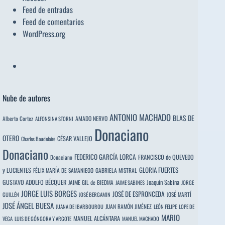
Feed de entradas
Feed de comentarios
WordPress.org
Nube de autores
ANTONIO MACHADO
BLAS DE
Alberto Cortez
AMADO NERVO
ALFONSINA STORNI
Donaciano
OTERO
CÉSAR VALLEJO
Charles Baudelaire
Donaciano
FEDERICO GARCÍA LORCA
FRANCISCO de QUEVEDO
Donaciano
y LUCIENTES
GLORIA FUERTES
FÉLIX MARÍA DE SAMANIEGO
GABRIELA MISTRAL
GUSTAVO ADOLFO BÉCQUER
Joaquín Sabina
JAIME GIL de BIEDMA
JAIME SABINES
JORGE
JORGE LUIS BORGES
JOSÉ DE ESPRONCEDA
JOSÉ MARTÍ
GUILLÉN
JOSÉ BERGAMIN
JOSÉ ÁNGEL BUESA
JUAN RAMÓN JIMÉNEZ
JUANA DE IBARBOUROU
LEÓN FELIPE
LOPE DE
MARIO
MANUEL ALCÁNTARA
VEGA
LUIS DE GÓNGORA Y ARGOTE
MANUEL MACHADO