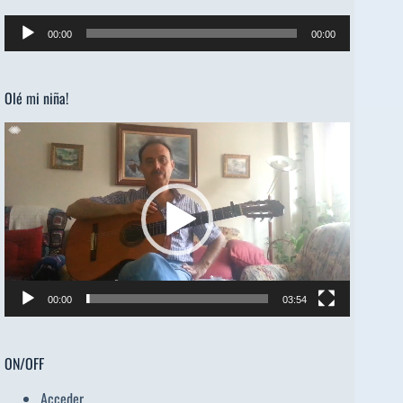
Reproductor
00:00
00:00
de
audio
Olé mi niña!
Reproductor
de
vídeo
00:00
03:54
ON/OFF
Acceder