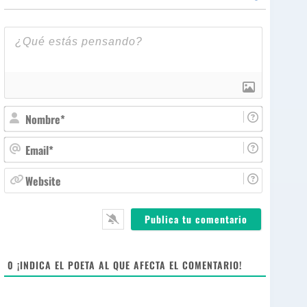
N
o
m
E
b
m
r
a
W
e
i
e
*
l
b
*
s
i
t
e
0
¡INDICA EL POETA AL QUE AFECTA EL COMENTARIO!