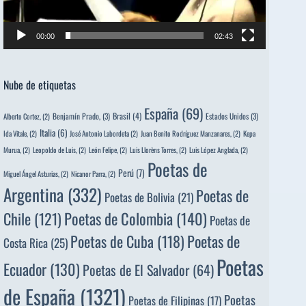
00:00
02:43
Nube de etiquetas
España
(69)
Brasil
(4)
Benjamín Prado,
(3)
Estados Unidos
(3)
Alberto Cortez,
(2)
Italia
(6)
Ida Vitale,
(2)
José Antonio Labordeta
(2)
Juan Benito Rodríguez Manzanares,
(2)
Kepa
Murua,
(2)
Leopoldo de Luis,
(2)
León Felipe,
(2)
Luis Llorèns Torres,
(2)
Luis López Anglada,
(2)
Poetas de
Perú
(7)
Miguel Ángel Asturias,
(2)
Nicanor Parra,
(2)
Argentina
(332)
Poetas de
Poetas de Bolivia
(21)
Poetas de Colombia
(140)
Chile
(121)
Poetas de
Poetas de
Poetas de Cuba
(118)
Costa Rica
(25)
Poetas
Ecuador
(130)
Poetas de El Salvador
(64)
de España
(1321)
Poetas
Poetas de Filipinas
(17)