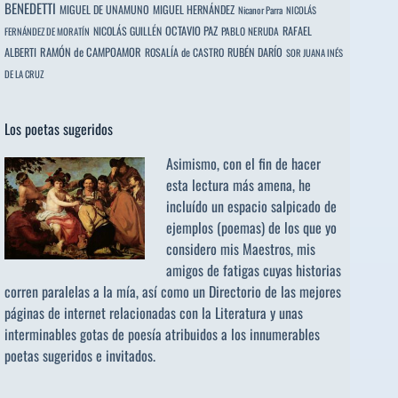
BENEDETTI
MIGUEL DE UNAMUNO
MIGUEL HERNÁNDEZ
Nicanor Parra
NICOLÁS
OCTAVIO PAZ
RAFAEL
NICOLÁS GUILLÉN
PABLO NERUDA
FERNÁNDEZ DE MORATÍN
ALBERTI
RAMÓN de CAMPOAMOR
RUBÉN DARÍO
ROSALÍA de CASTRO
SOR JUANA INÉS
DE LA CRUZ
Los poetas sugeridos
Asimismo, con el fin de hacer
esta lectura más amena, he
incluído un espacio salpicado de
ejemplos (poemas) de los que yo
considero mis Maestros, mis
amigos de fatigas cuyas historias
corren paralelas a la mía, así como un Directorio de las mejores
páginas de internet relacionadas con la Literatura y unas
interminables gotas de poesía atribuidos a los
innumerables
poetas sugeridos
e invitados.