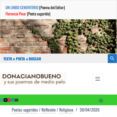
UN LINDO CEMENTERIO
[Poema del Editor]
Florencia Pinar
[Poeta sugerido]
Buscar:
Botón
Saltar
...sus
al
poemas de
contenido
medio pelo
y poetas
sugeridos
Poetas sugeridos
/
Reflexión
/
Religioso
30/04/2026