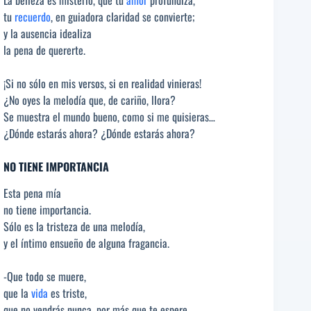
tu
recuerdo
, en guiadora claridad se convierte;
y la ausencia idealiza
la pena de quererte.
¡Si no sólo en mis versos, si en realidad vinieras!
¿No oyes la melodía que, de cariño, llora?
Se muestra el mundo bueno, como si me quisieras…
¿Dónde estarás ahora? ¿Dónde estarás ahora?
NO TIENE IMPORTANCIA
Esta pena mía
no tiene importancia.
Sólo es la tristeza de una melodía,
y el íntimo ensueño de alguna fragancia.
-Que todo se muere,
que la
vida
es triste,
que no vendrás nunca, por más que te espere,