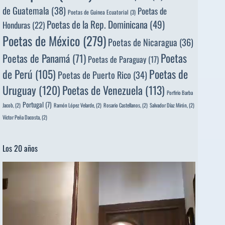
de Guatemala
(38)
Poetas de
Poetas de Guinea Ecuatorial
(3)
Poetas de la Rep. Dominicana
(49)
Honduras
(22)
Poetas de México
(279)
Poetas de Nicaragua
(36)
Poetas
Poetas de Panamá
(71)
Poetas de Paraguay
(17)
de Perú
(105)
Poetas de
Poetas de Puerto Rico
(34)
Uruguay
(120)
Poetas de Venezuela
(113)
Porfirio Barba
Portugal
(7)
Jacob,
(2)
Ramón López Velarde,
(2)
Rosario Castellanos,
(2)
Salvador Díaz Mirón,
(2)
Víctor Peña Dacosta,
(2)
Los 20 años
Reproductor
de
vídeo