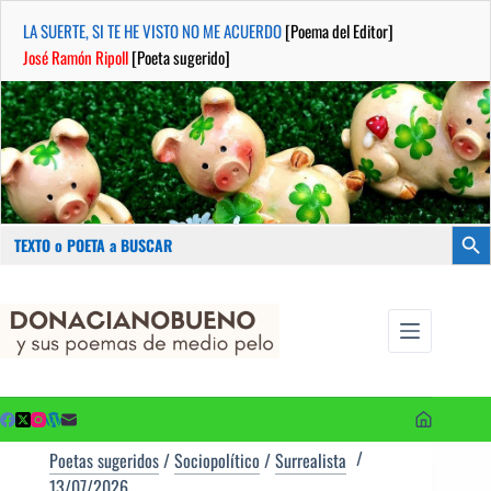
LA SUERTE, SI TE HE VISTO NO ME ACUERDO
[Poema del Editor]
José Ramón Ripoll
[Poeta sugerido]
Buscar:
Botón
Saltar
...sus
al
poemas de
contenido
medio pelo
y poetas
sugeridos
Poetas sugeridos
/
Sociopolítico
/
Surrealista
13/07/2026