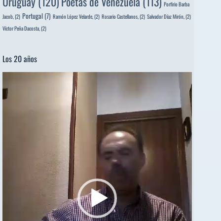
Uruguay
(120)
Poetas de Venezuela
(113)
Porfirio Barba
Portugal
(7)
Jacob,
(2)
Ramón López Velarde,
(2)
Rosario Castellanos,
(2)
Salvador Díaz Mirón,
(2)
Víctor Peña Dacosta,
(2)
Los 20 años
Reproductor
de
vídeo