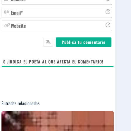
o
m
E
b
m
r
a
W
e
i
e
*
l
b
*
s
i
t
e
0
¡INDICA EL POETA AL QUE AFECTA EL COMENTARIO!
Entradas relacionadas