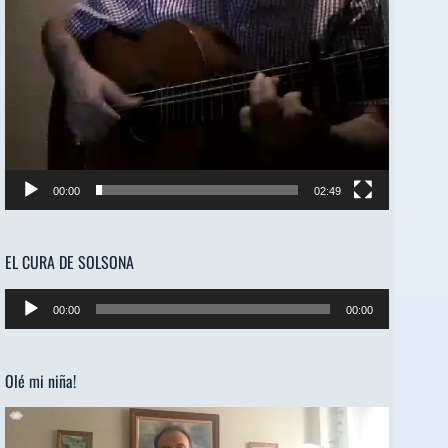
00:00
02:49
EL CURA DE SOLSONA
Reproductor
00:00
00:00
de
audio
Olé mi niña!
Reproductor
de