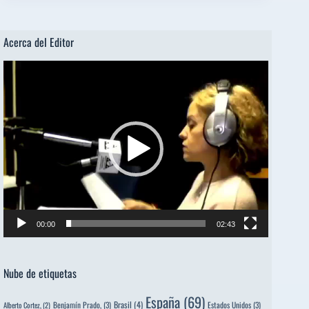
Acerca del Editor
Reproductor
de
vídeo
00:00
02:43
Nube de etiquetas
España
(69)
Brasil
(4)
Benjamín Prado,
(3)
Estados Unidos
(3)
Alberto Cortez,
(2)