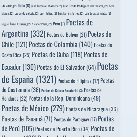
Italia
(6)
Ida Vitale,
(2)
José Antonio Labordeta
(2)
Juan Benito Rodríguez Manzanares,
(2)
Kepa
Murua,
(2)
Leopoldo de Luis,
(2)
León Felipe,
(2)
Luis Llorèns Torres,
(2)
Luis López Anglada,
(2)
Poetas de
Perú
(7)
Miguel Ángel Asturias,
(2)
Nicanor Parra,
(2)
Argentina
(332)
Poetas de
Poetas de Bolivia
(21)
Poetas de Colombia
(140)
Chile
(121)
Poetas de
Poetas de
Poetas de Cuba
(118)
Costa Rica
(25)
Poetas
Ecuador
(130)
Poetas de El Salvador
(64)
de España
(1321)
Poetas
Poetas de Filipinas
(17)
de Guatemala
(38)
Poetas de
Poetas de Guinea Ecuatorial
(3)
Poetas de la Rep. Dominicana
(49)
Honduras
(22)
Poetas de México
(279)
Poetas de Nicaragua
(36)
Poetas
Poetas de Panamá
(71)
Poetas de Paraguay
(17)
de Perú
(105)
Poetas de
Poetas de Puerto Rico
(34)