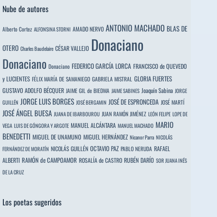
Nube de autores
ANTONIO MACHADO
BLAS DE
Alberto Cortez
AMADO NERVO
ALFONSINA STORNI
Donaciano
OTERO
CÉSAR VALLEJO
Charles Baudelaire
Donaciano
FEDERICO GARCÍA LORCA
FRANCISCO de QUEVEDO
Donaciano
y LUCIENTES
GLORIA FUERTES
FÉLIX MARÍA DE SAMANIEGO
GABRIELA MISTRAL
GUSTAVO ADOLFO BÉCQUER
Joaquín Sabina
JAIME GIL de BIEDMA
JAIME SABINES
JORGE
JORGE LUIS BORGES
JOSÉ DE ESPRONCEDA
JOSÉ MARTÍ
GUILLÉN
JOSÉ BERGAMIN
JOSÉ ÁNGEL BUESA
JUAN RAMÓN JIMÉNEZ
JUANA DE IBARBOUROU
LEÓN FELIPE
LOPE DE
MARIO
MANUEL ALCÁNTARA
VEGA
LUIS DE GÓNGORA Y ARGOTE
MANUEL MACHADO
BENEDETTI
MIGUEL DE UNAMUNO
MIGUEL HERNÁNDEZ
Nicanor Parra
NICOLÁS
OCTAVIO PAZ
RAFAEL
NICOLÁS GUILLÉN
PABLO NERUDA
FERNÁNDEZ DE MORATÍN
ALBERTI
RAMÓN de CAMPOAMOR
RUBÉN DARÍO
ROSALÍA de CASTRO
SOR JUANA INÉS
DE LA CRUZ
Los poetas sugeridos