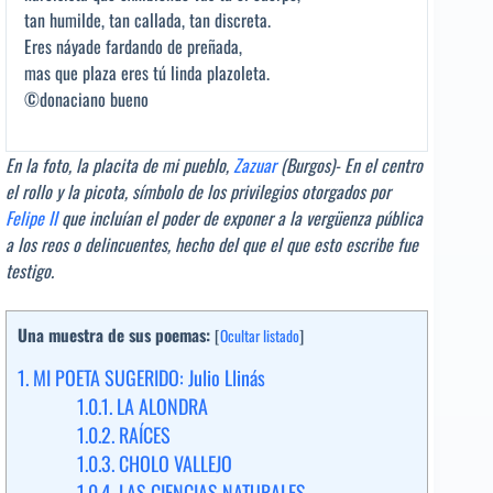
tan humilde, tan callada, tan discreta.
Eres náyade fardando de preñada,
mas que plaza eres tú linda plazoleta.
©donaciano bueno
En la foto, la placita de mi pueblo,
Zazuar
(Burgos)- En el centro
el rollo y la picota, símbolo de los privilegios otorgados por
Felipe II
que incluían el poder de exponer a la vergüenza pública
a los reos o delincuentes, hecho del que el que esto escribe fue
testigo.
Una muestra de sus poemas:
[
Ocultar listado
]
1.
MI POETA SUGERIDO: Julio Llinás
1.0.1.
LA ALONDRA
1.0.2.
RAÍCES
1.0.3.
CHOLO VALLEJO
1.0.4.
LAS CIENCIAS NATURALES