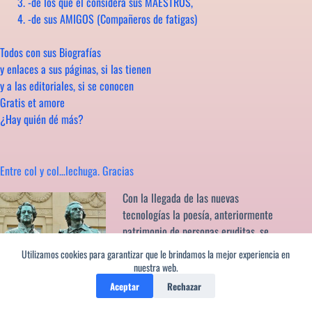
-de los que él considera sus MAESTROS,
-de sus AMIGOS (Compañeros de fatigas)
Todos con sus Biografías
y enlaces a sus páginas, si las tienen
y a las editoriales, si se conocen
Gratis et amore
¿Hay quién dé más?
Entre col y col…lechuga. Gracias
Con la llegada de las nuevas
tecnologías la poesía, anteriormente
patrimonio de personas eruditas, se
ha democratizado y convertido en un
Utilizamos cookies para garantizar que le brindamos la mejor experiencia en
fenómeno de masas al alcance de
nuestra web.
cualquiera. Hoy los poemas lo inundan todo. Es cierto, no se
Aceptar
Rechazar
venden libros pero esto no debe inducirnos a pensar que no se lee.