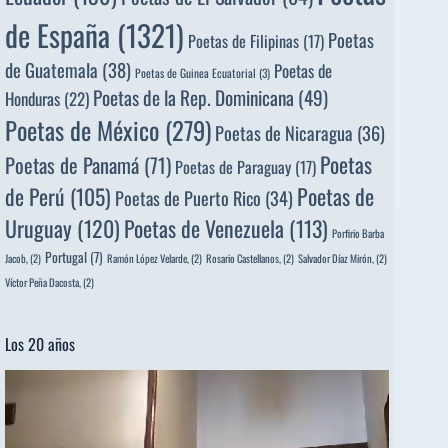
de España
(1321)
Poetas
Poetas de Filipinas
(17)
de Guatemala
(38)
Poetas de
Poetas de Guinea Ecuatorial
(3)
Poetas de la Rep. Dominicana
(49)
Honduras
(22)
Poetas de México
(279)
Poetas de Nicaragua
(36)
Poetas
Poetas de Panamá
(71)
Poetas de Paraguay
(17)
de Perú
(105)
Poetas de
Poetas de Puerto Rico
(34)
Uruguay
(120)
Poetas de Venezuela
(113)
Porfirio Barba
Portugal
(7)
Jacob,
(2)
Ramón López Velarde,
(2)
Rosario Castellanos,
(2)
Salvador Díaz Mirón,
(2)
Víctor Peña Dacosta,
(2)
Los 20 años
Reproductor
de
vídeo