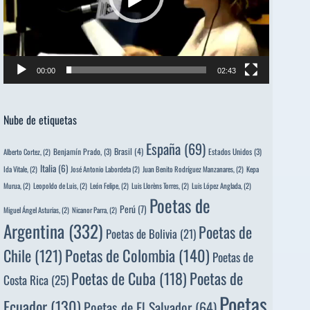
00:00
02:43
Nube de etiquetas
España
(69)
Brasil
(4)
Benjamín Prado,
(3)
Estados Unidos
(3)
Alberto Cortez,
(2)
Italia
(6)
Ida Vitale,
(2)
José Antonio Labordeta
(2)
Juan Benito Rodríguez Manzanares,
(2)
Kepa
Murua,
(2)
Leopoldo de Luis,
(2)
León Felipe,
(2)
Luis Llorèns Torres,
(2)
Luis López Anglada,
(2)
Poetas de
Perú
(7)
Miguel Ángel Asturias,
(2)
Nicanor Parra,
(2)
Argentina
(332)
Poetas de
Poetas de Bolivia
(21)
Poetas de Colombia
(140)
Chile
(121)
Poetas de
Poetas de
Poetas de Cuba
(118)
Costa Rica
(25)
Poetas
Ecuador
(130)
Poetas de El Salvador
(64)