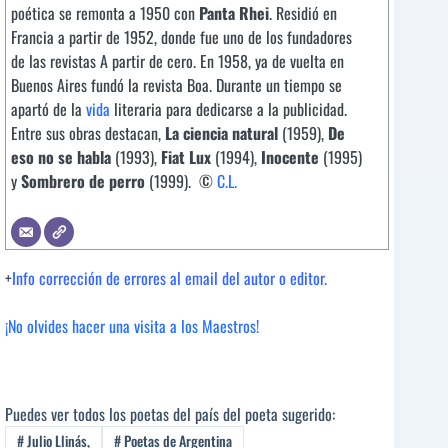
poética se remonta a 1950 con
Panta Rhei
. Residió en
Francia a partir de 1952, donde fue uno de los fundadores
de las revistas A partir de cero. En 1958, ya de vuelta en
Buenos Aires fundó la revista Boa. Durante un tiempo se
apartó de la
vida
literaria para dedicarse a la publicidad.
Entre sus obras destacan,
La ciencia natural
(1959),
De
eso no se habla
(1993),
Fiat Lux
(1994),
Inocente
(1995)
y
Sombrero de perro
(1999). ©
C.L.
+
Info corrección de errores al email del autor o editor.
¡No olvides hacer una visita a los Maestros!
Puedes ver todos los poetas del país del poeta sugerido:
#
Julio Llinás,
#
Poetas de Argentina