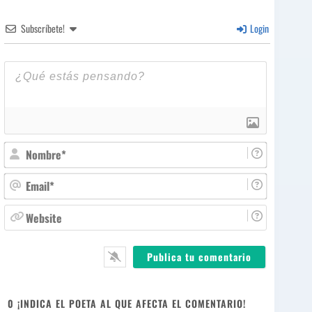
Subscríbete!
Login
N
o
m
E
b
m
r
a
W
e
i
e
*
l
b
*
s
i
t
e
0
¡INDICA EL POETA AL QUE AFECTA EL COMENTARIO!