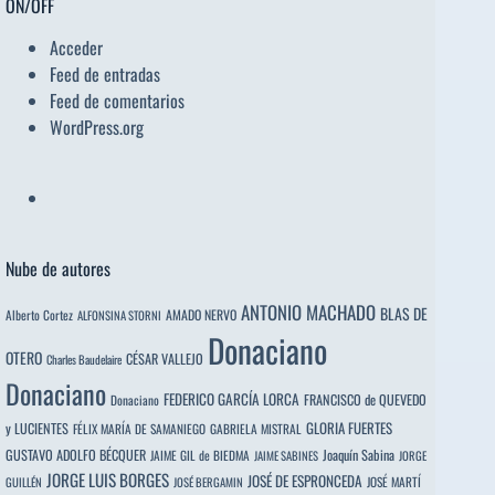
ON/OFF
Acceder
Feed de entradas
Feed de comentarios
WordPress.org
Nube de autores
ANTONIO MACHADO
BLAS DE
Alberto Cortez
AMADO NERVO
ALFONSINA STORNI
Donaciano
OTERO
CÉSAR VALLEJO
Charles Baudelaire
Donaciano
FEDERICO GARCÍA LORCA
FRANCISCO de QUEVEDO
Donaciano
y LUCIENTES
GLORIA FUERTES
FÉLIX MARÍA DE SAMANIEGO
GABRIELA MISTRAL
GUSTAVO ADOLFO BÉCQUER
Joaquín Sabina
JAIME GIL de BIEDMA
JAIME SABINES
JORGE
JORGE LUIS BORGES
JOSÉ DE ESPRONCEDA
JOSÉ MARTÍ
GUILLÉN
JOSÉ BERGAMIN