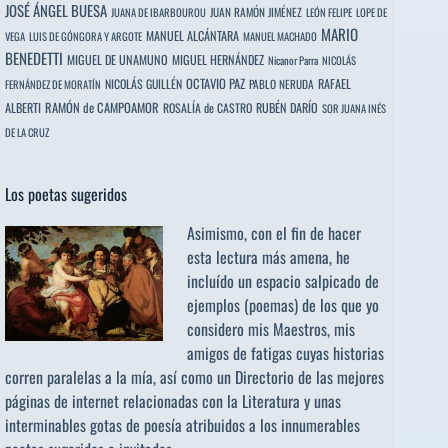
JOSÉ ÁNGEL BUESA
JUAN RAMÓN JIMÉNEZ
JUANA DE IBARBOUROU
LEÓN FELIPE
LOPE DE
MARIO
MANUEL ALCÁNTARA
VEGA
LUIS DE GÓNGORA Y ARGOTE
MANUEL MACHADO
BENEDETTI
MIGUEL DE UNAMUNO
MIGUEL HERNÁNDEZ
Nicanor Parra
NICOLÁS
OCTAVIO PAZ
RAFAEL
NICOLÁS GUILLÉN
PABLO NERUDA
FERNÁNDEZ DE MORATÍN
ALBERTI
RAMÓN de CAMPOAMOR
RUBÉN DARÍO
ROSALÍA de CASTRO
SOR JUANA INÉS
DE LA CRUZ
Los poetas sugeridos
Asimismo, con el fin de hacer
esta lectura más amena, he
incluído un espacio salpicado de
ejemplos (poemas) de los que yo
considero mis Maestros, mis
amigos de fatigas cuyas historias
corren paralelas a la mía, así como un Directorio de las mejores
páginas de internet relacionadas con la Literatura y unas
interminables gotas de poesía atribuidos a los
innumerables