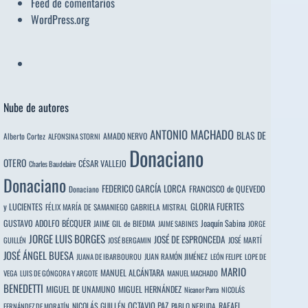
Feed de comentarios
WordPress.org
Nube de autores
ANTONIO MACHADO
BLAS DE
Alberto Cortez
AMADO NERVO
ALFONSINA STORNI
Donaciano
OTERO
CÉSAR VALLEJO
Charles Baudelaire
Donaciano
FEDERICO GARCÍA LORCA
FRANCISCO de QUEVEDO
Donaciano
y LUCIENTES
GLORIA FUERTES
FÉLIX MARÍA DE SAMANIEGO
GABRIELA MISTRAL
GUSTAVO ADOLFO BÉCQUER
Joaquín Sabina
JAIME GIL de BIEDMA
JAIME SABINES
JORGE
JORGE LUIS BORGES
JOSÉ DE ESPRONCEDA
JOSÉ MARTÍ
GUILLÉN
JOSÉ BERGAMIN
JOSÉ ÁNGEL BUESA
JUAN RAMÓN JIMÉNEZ
JUANA DE IBARBOUROU
LEÓN FELIPE
LOPE DE
MARIO
MANUEL ALCÁNTARA
VEGA
LUIS DE GÓNGORA Y ARGOTE
MANUEL MACHADO
BENEDETTI
MIGUEL DE UNAMUNO
MIGUEL HERNÁNDEZ
Nicanor Parra
NICOLÁS
OCTAVIO PAZ
RAFAEL
NICOLÁS GUILLÉN
PABLO NERUDA
FERNÁNDEZ DE MORATÍN