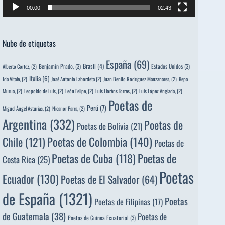
00:00
02:43
Nube de etiquetas
España
(69)
Brasil
(4)
Benjamín Prado,
(3)
Estados Unidos
(3)
Alberto Cortez,
(2)
Italia
(6)
Ida Vitale,
(2)
José Antonio Labordeta
(2)
Juan Benito Rodríguez Manzanares,
(2)
Kepa
Murua,
(2)
Leopoldo de Luis,
(2)
León Felipe,
(2)
Luis Llorèns Torres,
(2)
Luis López Anglada,
(2)
Poetas de
Perú
(7)
Miguel Ángel Asturias,
(2)
Nicanor Parra,
(2)
Argentina
(332)
Poetas de
Poetas de Bolivia
(21)
Poetas de Colombia
(140)
Chile
(121)
Poetas de
Poetas de
Poetas de Cuba
(118)
Costa Rica
(25)
Poetas
Ecuador
(130)
Poetas de El Salvador
(64)
de España
(1321)
Poetas
Poetas de Filipinas
(17)
de Guatemala
(38)
Poetas de
Poetas de Guinea Ecuatorial
(3)