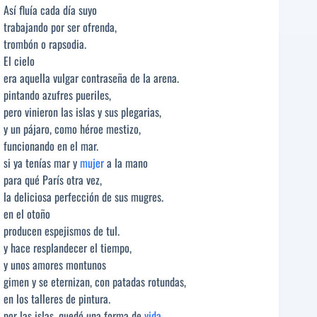
Así fluía cada día suyo
trabajando por ser ofrenda,
trombón o rapsodia.
El cielo
era aquella vulgar contraseña de la arena.
pintando azufres pueriles,
pero vinieron las islas y sus plegarias,
y un pájaro, como héroe mestizo,
funcionando en el mar.
si ya tenías mar y
mujer
a la mano
para qué París otra vez,
la deliciosa perfección de sus mugres.
en el otoño
producen espejismos de tul.
y hace resplandecer el tiempo,
y unos amores montunos
gimen y se eternizan, con patadas rotundas,
en los talleres de pintura.
por las islas, quedó una forma de
vida