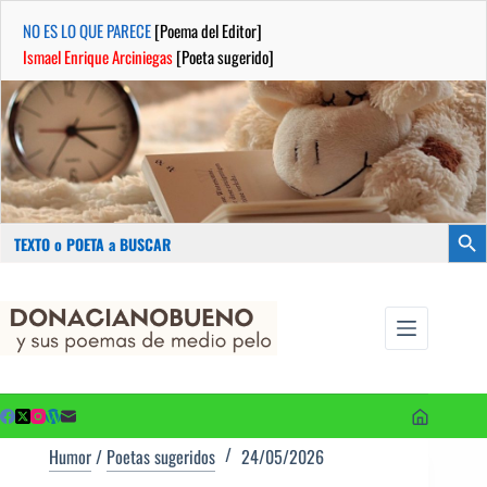
NO ES LO QUE PARECE
[Poema del Editor]
Ismael Enrique Arciniegas
[Poeta sugerido]
Buscar:
Botón
Saltar
...sus
al
poemas de
contenido
medio pelo
y poetas
sugeridos
Humor
/
Poetas sugeridos
24/05/2026