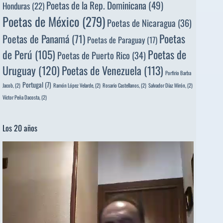
Poetas de la Rep. Dominicana
(49)
Honduras
(22)
Poetas de México
(279)
Poetas de Nicaragua
(36)
Poetas
Poetas de Panamá
(71)
Poetas de Paraguay
(17)
de Perú
(105)
Poetas de
Poetas de Puerto Rico
(34)
Uruguay
(120)
Poetas de Venezuela
(113)
Porfirio Barba
Portugal
(7)
Jacob,
(2)
Ramón López Velarde,
(2)
Rosario Castellanos,
(2)
Salvador Díaz Mirón,
(2)
Víctor Peña Dacosta,
(2)
Los 20 años
Reproductor
de
vídeo