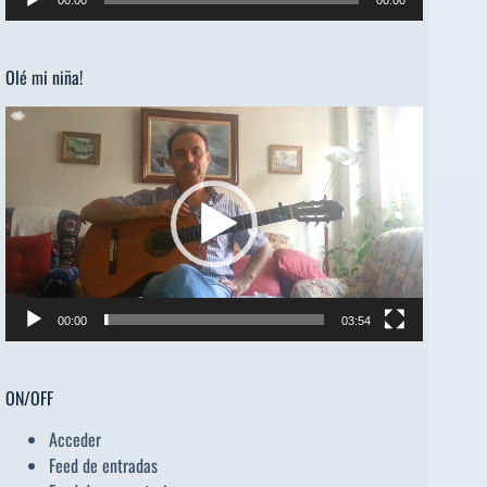
de
audio
Olé mi niña!
Reproductor
de
vídeo
00:00
03:54
ON/OFF
Acceder
Feed de entradas