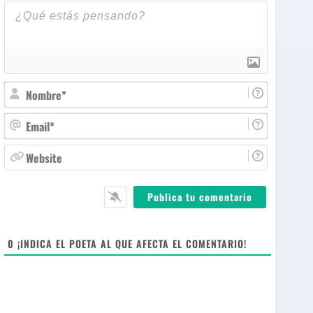
N
o
m
E
b
m
r
a
W
e
i
e
*
l
b
*
s
i
t
e
0
¡INDICA EL POETA AL QUE AFECTA EL COMENTARIO!